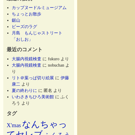
カップヌードルミュージアム
ちょっとお散歩
鋸山
ビーズのラグ
月島 もんじゃストリート
「おしお」
最近のコメント
大腸内視鏡検査
に
fukuro
より
大腸内視鏡検査
に
nobuchan
よ
り
リト＠葉っぱ切り絵展
に
伊藤
康二
より
夏の終わりに
に
匿名
より
いわさきちひろ美術館
に
ふく
ろう
より
タグ
なんちゃっ
X'mas
てセレブ