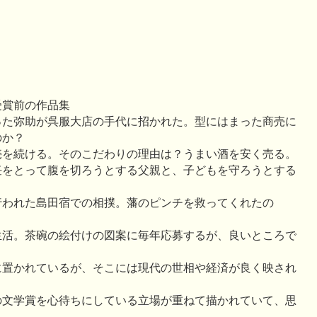
受賞前の作品集
った弥助が呉服大店の手代に招かれた。型にはまった商売に
のか？
売を続ける。そのこだわりの理由は？うまい酒を安く売る。
任をとって腹を切ろうとする父親と、子どもを守ろうとする
行われた島田宿での相撲。藩のピンチを救ってくれたの
生活。茶碗の絵付けの図案に毎年応募するが、良いところで
に置かれているが、そこには現代の世相や経済が良く映され
の文学賞を心待ちにしている立場が重ねて描かれていて、思