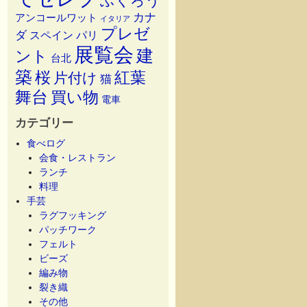
ふくろう
カナ
アンコールワット
イタリア
プレゼ
ダ
スペイン
パリ
展覧会
建
ント
台北
築
桜
紅葉
片付け
猫
舞台
買い物
電車
カテゴリー
食べログ
会食・レストラン
ランチ
料理
手芸
ラグフッキング
パッチワーク
フェルト
ビーズ
編み物
裂き織
その他