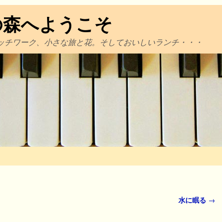
の森へようこそ
ッチワーク、小さな旅と花。そしておいしいランチ・・・
水に眠る
→