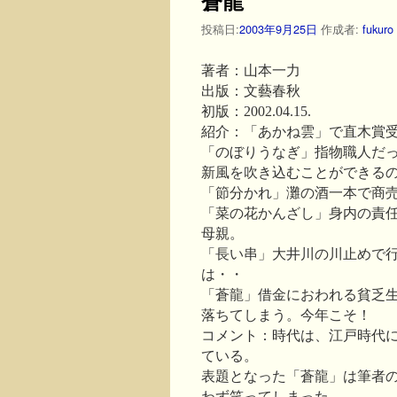
投稿日:
2003年9月25日
作成者:
fukuro
著者：山本一力
出版：文藝春秋
初版：2002.04.15.
紹介：「あかね雲」で直木賞
「のぼりうなぎ」指物職人だ
新風を吹き込むことができる
「節分かれ」灘の酒一本で商
「菜の花かんざし」身内の責
母親。
「長い串」大井川の川止めで
は・・
「蒼龍」借金におわれる貧乏
落ちてしまう。今年こそ！
コメント：時代は、江戸時代
ている。
表題となった「蒼龍」は筆者
わず笑ってしまった。