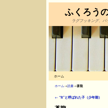
ふくろう
ラグフッキング、パ
メインコンテンツへ移動
サブコンテンツへ移動
ホーム
ホーム
→
読書
→
蒼龍
投稿ナビゲーション
←
“It”と呼ばれた子（少年期）
蒼龍