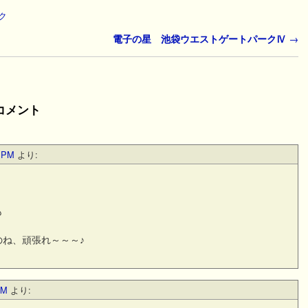
ク
電子の星 池袋ウエストゲートパークⅣ
→
コメント
 PM
より:
も
ね、頑張れ～～～♪
PM
より: