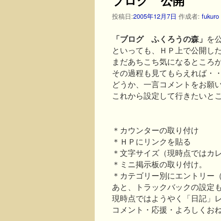
投稿日:
2005年12月7日
作成者:
fukuro
「ブログ ふくろうの森」
を
といっても、ＨＰ上で公開し
まだあちこち気になるところ
その過程も見てもらえれば・
どうか、一言コメントをお願
これから設定して行きたいと
＊カウンターの取り付け
＊ＨＰにリンクを貼る
＊文字サイズ（現時点ではカ
＊ミニ掲示板の取り付け。
＊カテゴリー別にエントリー
あと、トラックバックの設定
現時点ではようやく「日記」
コメント・応援・よろしくお