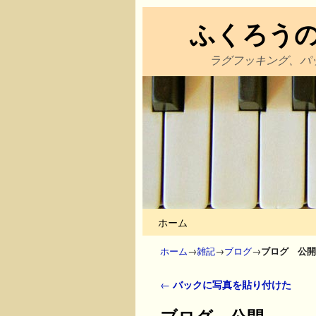
ふくろう
ラグフッキング、パ
メインコンテンツへ移動
サブコンテンツへ移動
ホーム
ホーム
→
雑記
→
ブログ
→
ブログ 公開
投稿ナビゲーション
←
バックに写真を貼り付けた
ブログ 公開