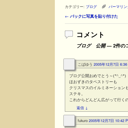
カテゴリー:
ブログ
パーマリン
投稿ナビゲーション
←
バックに写真を貼り付けた
コメント
ブログ 公開
— 2件の
こばゆう
2005年12月7日 6:36
ブログ公開おめでとう～(*^_^*)
ほおずきのタペストリーも
クリスマスのイルミネーション
ステキ。
これからどんどん広がって行くの
返信
↓
fukuro
2005年12月7日 10:42 