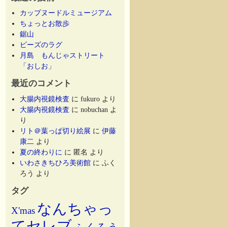
カップヌードルミュージアム
ちょっとお散歩
鋸山
ビーズのラグ
月島 もんじゃストリート
「おしお」
最近のコメント
大腸内視鏡検査
に
fukuro
より
大腸内視鏡検査
に
nobuchan
よ
り
リト＠葉っぱ切り絵展
に
伊藤
康二
より
夏の終わりに
に
匿名
より
いわさきちひろ美術館
に
ふく
ろう
より
タグ
なんちゃっ
X'mas
てセレブ