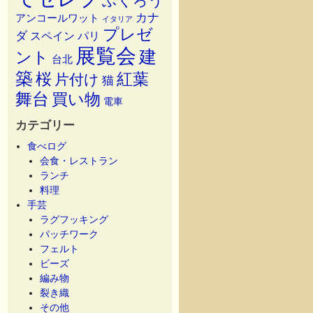
ふくろう
カナ
アンコールワット
イタリア
プレゼ
ダ
スペイン
パリ
展覧会
建
ント
台北
築
桜
紅葉
片付け
猫
舞台
買い物
電車
カテゴリー
食べログ
会食・レストラン
ランチ
料理
手芸
ラグフッキング
パッチワーク
フェルト
ビーズ
編み物
裂き織
その他