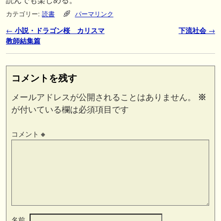
読んでも楽しめる。
カテゴリー:
読書
パーマリンク
投稿ナビゲーション
←
小説・ドラゴン桜 カリスマ
下流社会
→
教師結集篇
コメントを残す
メールアドレスが公開されることはありません。
※
が付いている欄は必須項目です
コメント
※
名前