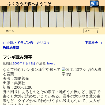
ふくろうの森へようこそ
ホーム
メニュー ↓
メインコンテンツへ移動
サブコンテンツへ移動
投稿ナビゲーション
←
小説・ドラゴン桜 カリスマ
下流社会
→
教師結集篇
フシギ読み漢字
投稿日:
2006年11月13日
作成者:
fukuro
なんて読む?カンタン漢字や知って
る言葉
著者：加納善光
出版：集英社
初版：2006.03.29.
身の回りにあるものとその漢字・地名や姓氏など、漢字で
書くと意外と読めないことがある。漢字の意味や言葉の由
来など、クイズ形式でわかりやすい説明も付いて、大人が