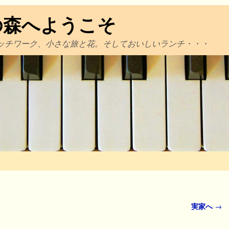
の森へようこそ
ッチワーク、小さな旅と花。そしておいしいランチ・・・
実家へ
→