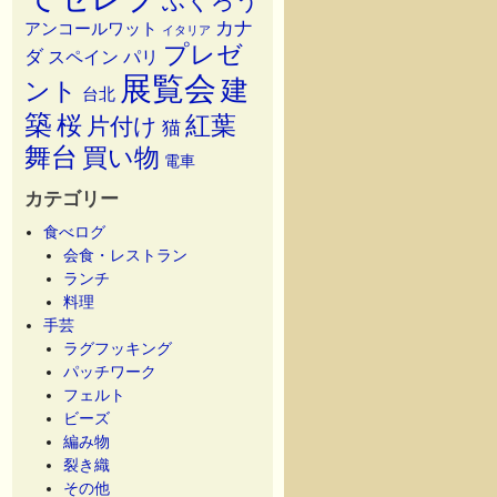
ふくろう
カナ
アンコールワット
イタリア
プレゼ
ダ
スペイン
パリ
展覧会
建
ント
台北
築
桜
紅葉
片付け
猫
舞台
買い物
電車
カテゴリー
食べログ
会食・レストラン
ランチ
料理
手芸
ラグフッキング
パッチワーク
フェルト
ビーズ
編み物
裂き織
その他