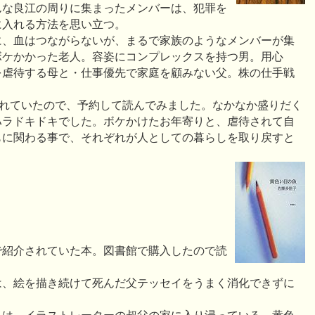
んな良江の周りに集まったメンバーは、犯罪を
に入れる方法を思い立つ。
に、血はつながらないが、まるで家族のようなメンバーが集
ボケかかった老人。容姿にコンプレックスを持つ男。用心
を虐待する母と・仕事優先で家庭を顧みない父。株の仕手戦
で紹介されていたので、予約して読んでみました。なかなか盛りだく
ハラドキドキでした。ボケかけたお年寄りと、虐待されて自
もに関わる事で、それぞれが人としての暮らしを取り戻すと
で紹介されていた本。図書館で購入したので読
は、絵を描き続けて死んだ父テッセイをうまく消化できずに