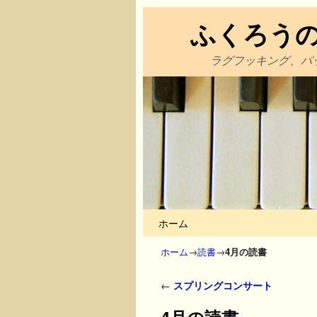
ふくろう
ラグフッキング、パ
メインコンテンツへ移動
サブコンテンツへ移動
ホーム
ホーム
→
読書
→
4月の読書
投稿ナビゲーション
←
スプリングコンサート
4月の読書