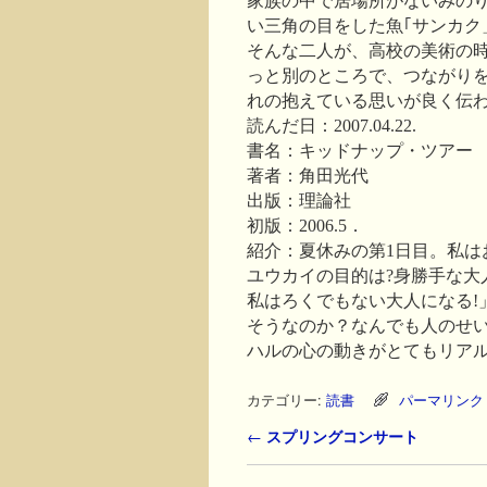
家族の中で居場所がないみの
い三角の目をした魚｢サンカク
そんな二人が、高校の美術の
っと別のところで、つながり
れの抱えている思いが良く伝
読んだ日：2007.04.22.
書名：キッドナップ・ツアー
著者：角田光代
出版：理論社
初版：2006.5．
紹介：夏休みの第1日目。私は
ユウカイの目的は?身勝手な大
私はろくでもない大人になる!
そうなのか？なんでも人のせい
ハルの心の動きがとてもリア
カテゴリー:
読書
パーマリンク
投稿ナビゲーション
←
スプリングコンサート