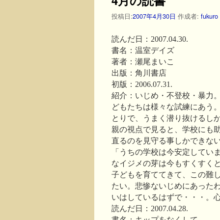
投稿日:
2007年4月30日
作成者:
fukuro
読んだ日：2007.04.30.
書名：温室デイズ
著者：瀬尾まいこ
出版：角川書店
初版：2006.07.31.
紹介：いじめ・不登校・暴力
どもたちは様々な試練にあう
とりで、うまく潜り抜けるし
親の視点で見ると、学校にも
直るのを見守る事しかできな
「うちの学校は今安定してい
なイジメの芽は今もすくすく
子どもを育ててきて、この難
たい。悲惨ないじめにあった
いはしているはずで・・・。
読んだ日：2007.04.28.
書名：キップをなくして