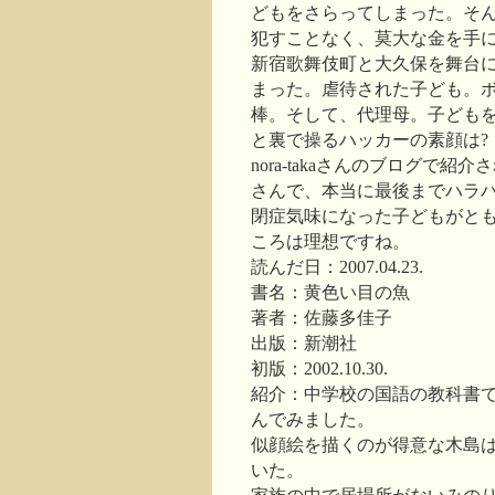
どもをさらってしまった。そ
犯すことなく、莫大な金を手
新宿歌舞伎町と大久保を舞台
まった。虐待された子ども。
棒。そして、代理母。子ども
と裏で操るハッカーの素顔は?
nora-takaさんのブログ
さんで、本当に最後までハラ
閉症気味になった子どもがと
ころは理想ですね。
読んだ日：2007.04.23.
書名：黄色い目の魚
著者：佐藤多佳子
出版：新潮社
初版：2002.10.30.
紹介：中学校の国語の教科書
んでみました。
似顔絵を描くのが得意な木島
いた。