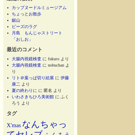
カップヌードルミュージアム
ちょっとお散歩
鋸山
ビーズのラグ
月島 もんじゃストリート
「おしお」
最近のコメント
大腸内視鏡検査
に
fukuro
より
大腸内視鏡検査
に
nobuchan
よ
り
リト＠葉っぱ切り絵展
に
伊藤
康二
より
夏の終わりに
に
匿名
より
いわさきちひろ美術館
に
ふく
ろう
より
タグ
なんちゃっ
X'mas
てセレブ