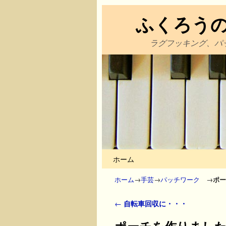
ふくろう
ラグフッキング、パ
メインコンテンツへ移動
サブコンテンツへ移動
ホーム
ホーム
→
手芸
→
パッチワーク
→
ポー
投稿ナビゲーション
←
自転車回収に・・・
ポーチを作りまし