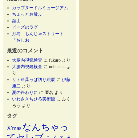
カップヌードルミュージアム
ちょっとお散歩
鋸山
ビーズのラグ
月島 もんじゃストリート
「おしお」
最近のコメント
大腸内視鏡検査
に
fukuro
より
大腸内視鏡検査
に
nobuchan
よ
り
リト＠葉っぱ切り絵展
に
伊藤
康二
より
夏の終わりに
に
匿名
より
いわさきちひろ美術館
に
ふく
ろう
より
タグ
なんちゃっ
X'mas
てセレブ