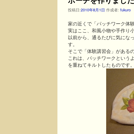
投稿日:
2010年8月1日
作成者:
fukuro
家の近くで「パッチワーク体
実はここ、和風小物や手作り
以前から、通るたびに気にな
す。
そこで「体験講習会」がある
これは、パッチワークという
を重ねてキルトしたものです