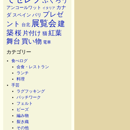
ふくろう
カナ
アンコールワット
イタリア
プレゼ
ダ
スペイン
パリ
展覧会
建
ント
台北
築
桜
紅葉
片付け
猫
舞台
買い物
電車
カテゴリー
食べログ
会食・レストラン
ランチ
料理
手芸
ラグフッキング
パッチワーク
フェルト
ビーズ
編み物
裂き織
その他