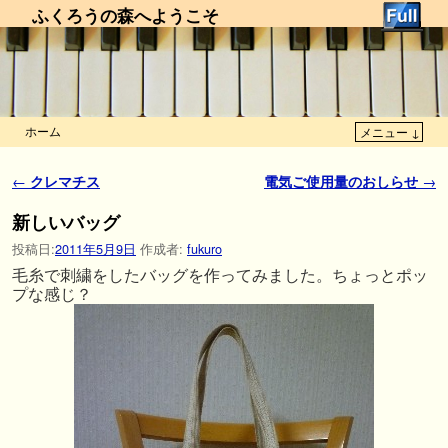
ふくろうの森へようこそ
ホーム
メニュー ↓
メインコンテンツへ移動
サブコンテンツへ移動
投稿ナビゲーション
←
クレマチス
電気ご使用量のおしらせ
→
新しいバッグ
投稿日:
2011年5月9日
作成者:
fukuro
毛糸で刺繍をしたバッグを作ってみました。ちょっとポッ
プな感じ？