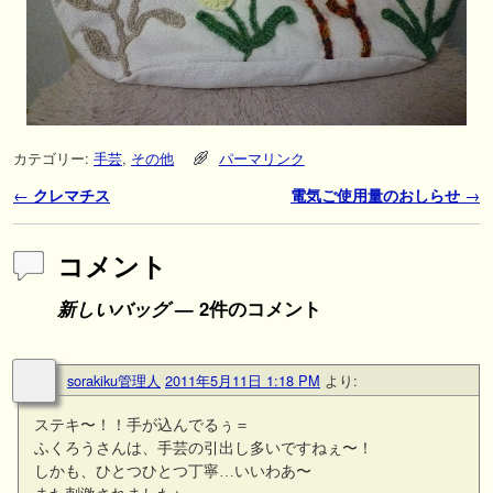
カテゴリー:
手芸
,
その他
パーマリンク
投稿ナビゲーション
←
クレマチス
電気ご使用量のおしらせ
→
コメント
新しいバッグ
— 2件のコメント
sorakiku管理人
2011年5月11日 1:18 PM
より:
ステキ〜！！手が込んでるぅ＝
ふくろうさんは、手芸の引出し多いですねぇ〜！
しかも、ひとつひとつ丁寧…いいわあ〜