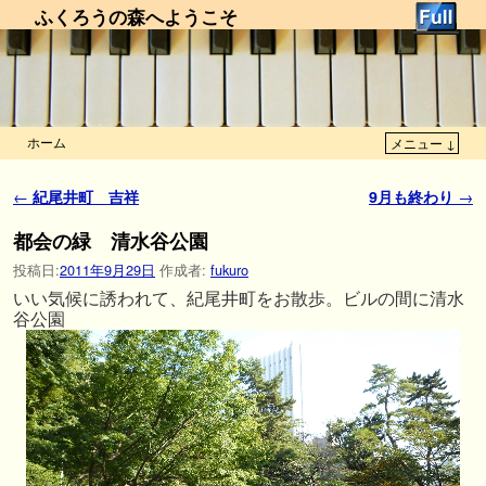
ふくろうの森へようこそ
ホーム
メニュー ↓
メインコンテンツへ移動
サブコンテンツへ移動
投稿ナビゲーション
←
紀尾井町 吉祥
9月も終わり
→
都会の緑 清水谷公園
投稿日:
2011年9月29日
作成者:
fukuro
いい気候に誘われて、紀尾井町をお散歩。ビルの間に清水
谷公園