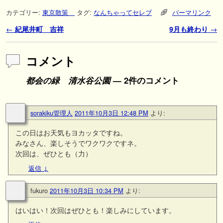
カテゴリー:
東京散策
タグ:
なんちゃってセレブ
パーマリンク
投稿ナビゲーション
←
紀尾井町 吉祥
9月も終わり
→
コメント
都会の緑 清水谷公園
— 2件のコメント
sorakiku管理人
2011年10月3日 12:48 PM
より:
この日はお天気もヨカッタですね。
みなさん、楽しそうでワクワクですネ。
次回は、ぜひとも（力）
返信
↓
fukuro
2011年10月3日 10:34 PM
より:
はいはい！次回はぜひとも！楽しみにしています。