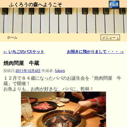
ふくろうの森へようこそ
ホーム
メニュー ↓
メインコンテンツへ移動
サブコンテンツへ移動
投稿ナビゲーション
←
いちごのバスケット
お招きに預かりまして・・・
→
焼肉問屋 牛蔵
投稿日:
2011年12月4日
作成者:
fukuro
１２月で８４歳になったババのお誕生会を「焼肉問屋 牛
蔵」で開催！
お魚よりも、お肉が好きな、ババに、乾杯！