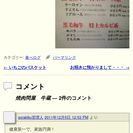
カテゴリー:
食べログ
パーマリンク
投稿ナビゲーション
←
いちごのバスケット
お招きに預かりまして・・・
→
コメント
焼肉問屋 牛蔵
— 2件のコメント
sorakiku管理人
2011年12月5日 12:53 PM
より:
健康第一で、家族円満！