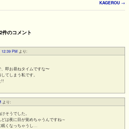
KAGEROU
→
 2件のコメント
12:39 PM
より:
！
で、即お昼ねタイムですな〜
悔してしまう私です。
!!
M
より:
負けそうでした。
んどは夜に目が覚めちゃうんですね～
に眠くなっちゃうし…