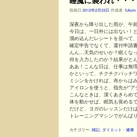
投稿日:
2012年2月23日
作成者:
fukuro
深夜から降り出した雨が、午
今日は、一日外には出ない！と
溜め込んだレシートを並べて
確定申告でなくて、還付申請
んん…天気のせいか？眠くな
何を入力したのか？結果がと
ああ！こんな日は、仕事は無
かといって、チクチクパッチ
ミシンをかければ、布からは
アイロンを使うと、指先が”ア
こんなときは、潔くあきらめ
体を動かせば、眠気も覚める
だけど、ヨガのレッスンだけ
トレーニングマシンでがんば
カテゴリー:
雑記
,
ダイエット・健康