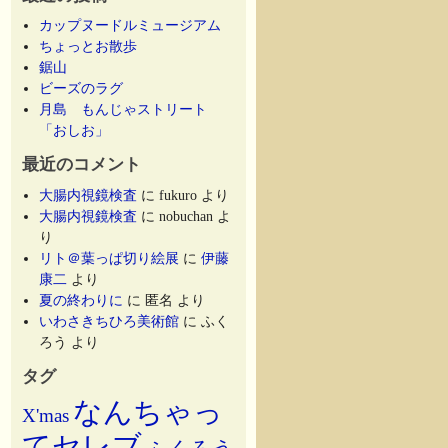
カップヌードルミュージアム
ちょっとお散歩
鋸山
ビーズのラグ
月島 もんじゃストリート
「おしお」
最近のコメント
大腸内視鏡検査
に
fukuro
より
大腸内視鏡検査
に
nobuchan
よ
り
リト＠葉っぱ切り絵展
に
伊藤
康二
より
夏の終わりに
に
匿名
より
いわさきちひろ美術館
に
ふく
ろう
より
タグ
なんちゃっ
X'mas
てセレブ