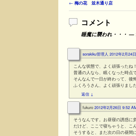
投稿ナビゲーション
←
梅の花 並木通り店
コメント
睡魔に襲われ・・・
—
sorakiku管理人
2012年2月24日 
こんな状態で、よく頑張ったね
普通の人なら、眠くなった時点
そんなんで一日が終わって、後
ふくろうさん、よく頑張りました
返信
↓
fukuro
2012年2月26日 9:52 A
そうなんです。お昼寝の誘惑に
だけど、ここで寝ちゃうと、こ
そうすると、また次の日の昼間