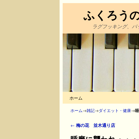
ふくろう
ラグフッキング、パ
メインコンテンツへ移動
サブコンテンツへ移動
ホーム
ホーム
→
雑記
→
ダイエット・健康
→
睡
投稿ナビゲーション
←
梅の花 並木通り店
睡魔に襲われ・・・