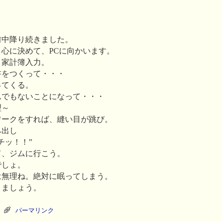
前中降り続きました。
心に決めて、PCに向かいます。
、家計簿入力。
書をつくって・・・
ってくる。
んでもないことになって・・・
理～
ワークをすれば、縫い目が跳び。
み出し
チッ！！”
て、ジムに行こう。
でしょ。
は無理ね。絶対に眠ってしまう。
りましょう。
パーマリンク