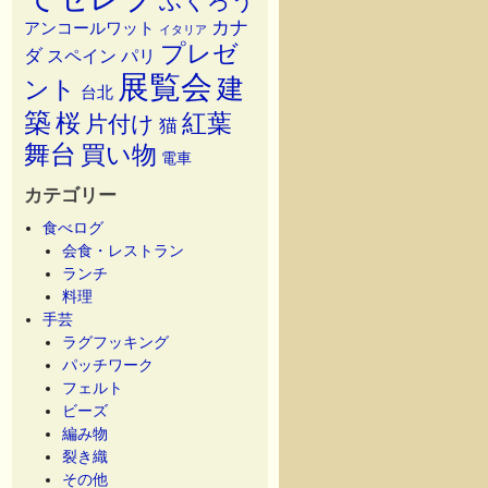
ふくろう
カナ
アンコールワット
イタリア
プレゼ
ダ
スペイン
パリ
展覧会
建
ント
台北
築
桜
紅葉
片付け
猫
舞台
買い物
電車
カテゴリー
食べログ
会食・レストラン
ランチ
料理
手芸
ラグフッキング
パッチワーク
フェルト
ビーズ
編み物
裂き織
その他