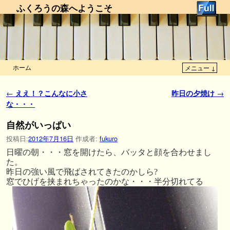
ふくろうの森へようこそ
ホーム
メニュー ↓
メインコンテンツへ移動
サブコンテンツへ移動
投稿ナビゲーション
←
ええ！？こんなに小さ
昨日の夕焼け
→
な・・・
自然がいっぱい
投稿日:
2012年7月16日
作成者:
fukuro
日曜の朝・・・窓を開けたら、バッタと顔を合わせまし
た。
昨日の強い風で飛ばされてきたのかしら?
窓でひげを挟まれちゃったのかな・・・半分切れてる