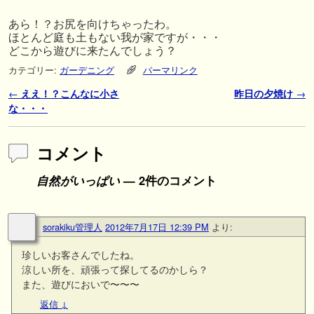
あら！？お尻を向けちゃったわ。
ほとんど庭も土もない我が家ですが・・・
どこから遊びに来たんでしょう？
カテゴリー:
ガーデニング
パーマリンク
投稿ナビゲーション
←
ええ！？こんなに小さ
昨日の夕焼け
→
な・・・
コメント
自然がいっぱい
— 2件のコメント
sorakiku管理人
2012年7月17日 12:39 PM
より:
珍しいお客さんでしたね。
涼しい所を、頑張って探してるのかしら？
また、遊びにおいで〜〜〜
返信
↓