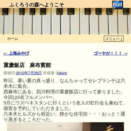
ふくろうの森へようこそ
ホーム
メニュー ↓
メインコンテンツへ移動
サブコンテンツへ移動
投稿ナビゲーション
←
上海みやげ
ゴーヤが！！！
→
重慶飯店 麻布賓館
投稿日:
2012年7月26日
作成者:
fukuro
昨日、暑い夏の真っ盛り、なんちゃってセレブランチは六
本木に集合。
西麻布にある、四川料理の重慶飯店に行って参りました。
今回は6名フルメンバー。
9月にウズベキスタンに行くという友人の壮行会も兼ねて、
個室を予約していただきました。
六本木ヒルズから程近い、静かな住宅街・・・おっと！通
り過ぎるところだった。