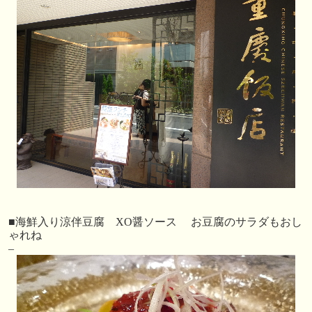
■海鮮入り涼伴豆腐 XO醤ソース お豆腐のサラダもおし
ゃれね
–