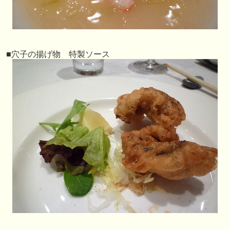
■穴子の揚げ物 特製ソース