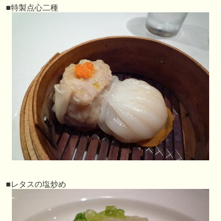
■特製点心二種
■レタスの塩炒め