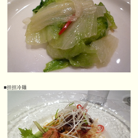
■担担冷麺