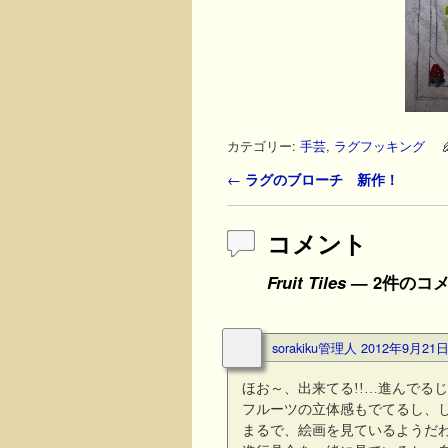
カテゴリー:
手芸
,
ラグフッキング
投稿ナビゲーション
←
ラグのブローチ 新作！
コメント
Fruit Tiles
— 2件のコ
sorakiku管理人
2012年9月21日 
ほお～、出来てる!!…進んでる
フルーツの立体感もでてるし、
まるで、絵画を見ているようだ