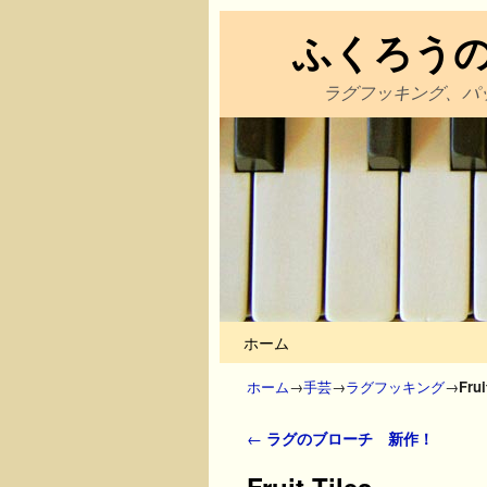
ふくろう
ラグフッキング、パ
メインコンテンツへ移動
サブコンテンツへ移動
ホーム
ホーム
→
手芸
→
ラグフッキング
→
Frui
投稿ナビゲーション
←
ラグのブローチ 新作！
Fruit Tiles