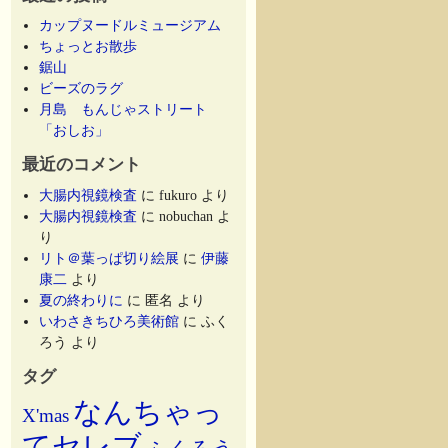
カップヌードルミュージアム
ちょっとお散歩
鋸山
ビーズのラグ
月島 もんじゃストリート
「おしお」
最近のコメント
大腸内視鏡検査
に
fukuro
より
大腸内視鏡検査
に
nobuchan
よ
り
リト＠葉っぱ切り絵展
に
伊藤
康二
より
夏の終わりに
に
匿名
より
いわさきちひろ美術館
に
ふく
ろう
より
タグ
なんちゃっ
X'mas
てセレブ