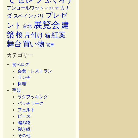
ふくろう
カナ
アンコールワット
イタリア
プレゼ
ダ
スペイン
パリ
展覧会
建
ント
台北
築
桜
紅葉
片付け
猫
舞台
買い物
電車
カテゴリー
食べログ
会食・レストラン
ランチ
料理
手芸
ラグフッキング
パッチワーク
フェルト
ビーズ
編み物
裂き織
その他