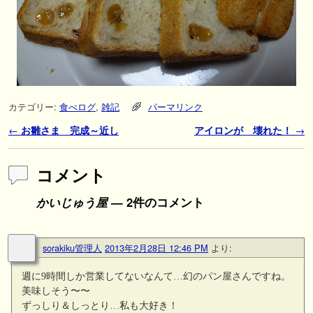
カテゴリー:
食べログ
,
雑記
パーマリンク
投稿ナビゲーション
←
お雛さま 完成～近し
アイロンが 壊れた！
→
コメント
かいじゅう屋
— 2件のコメント
sorakiku管理人
2013年2月28日 12:46 PM
より:
週に9時間しか営業してないなんて…幻のパン屋さんですね。
美味しそう〜〜
ずっしり＆しっとり…私も大好き！