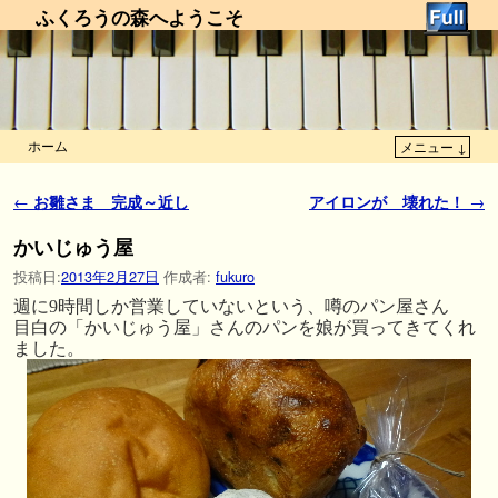
ふくろうの森へようこそ
ホーム
メニュー ↓
メインコンテンツへ移動
サブコンテンツへ移動
投稿ナビゲーション
←
お雛さま 完成～近し
アイロンが 壊れた！
→
かいじゅう屋
投稿日:
2013年2月27日
作成者:
fukuro
週に9時間しか営業していないという、噂のパン屋さん
目白の「かいじゅう屋」さんのパンを娘が買ってきてくれ
ました。