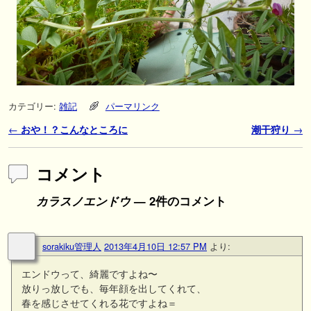
カテゴリー:
雑記
パーマリンク
投稿ナビゲーション
←
おや！？こんなところに
潮干狩り
→
コメント
カラスノエンドウ
— 2件のコメント
sorakiku管理人
2013年4月10日 12:57 PM
より:
エンドウって、綺麗ですよね〜
放りっ放しでも、毎年顔を出してくれて、
春を感じさせてくれる花ですよね＝