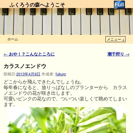
ふくろうの森へようこそ
ホーム
メニュー ↓
メインコンテンツへ移動
サブコンテンツへ移動
投稿ナビゲーション
←
おや！？こんなところに
潮干狩り
→
カラスノエンドウ
投稿日:
2013年4月9日
作成者:
fukuro
どこからか飛んできたんでしょうね。
毎年春になると、放りっぱなしのプランターから カラス
ノエンドウの花が咲き出します。
可愛いピンクの花なので、ついつい楽しくて眺めてしまい
ます。