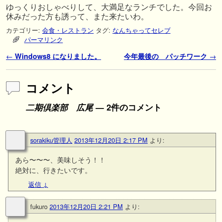
ゆっくりおしゃべりして、大満足なランチでした。今回お
休みだった方も誘って、また来たいわ。
カテゴリー:
会食・レストラン
タグ:
なんちゃってセレブ
パーマリンク
投稿ナビゲーション
←
Windows8 になりました。
今年最後の パッチワーク
→
コメント
二期倶楽部 広尾
— 2件のコメント
sorakiku管理人
2013年12月20日 2:17 PM
より:
あら〜〜〜、美味しそう！！
絶対に、行きたいです。
返信
↓
fukuro
2013年12月20日 2:21 PM
より: