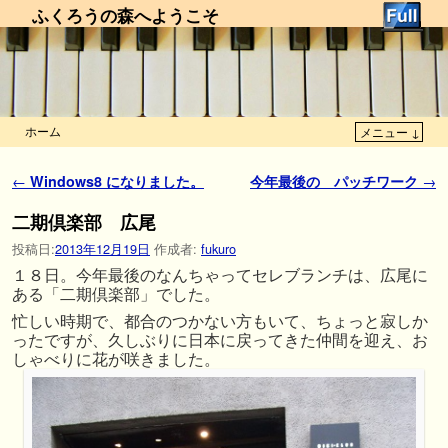
ふくろうの森へようこそ
ホーム
メニュー ↓
メインコンテンツへ移動
サブコンテンツへ移動
投稿ナビゲーション
←
Windows8 になりました。
今年最後の パッチワーク
→
二期倶楽部 広尾
投稿日:
2013年12月19日
作成者:
fukuro
１８日。今年最後のなんちゃってセレブランチは、広尾に
ある「二期倶楽部」でした。
忙しい時期で、都合のつかない方もいて、ちょっと寂しか
ったですが、久しぶりに日本に戻ってきた仲間を迎え、お
しゃべりに花が咲きました。