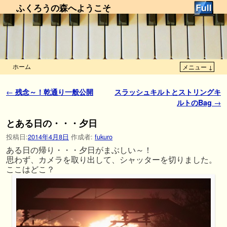
ふくろうの森へようこそ
ホーム
メニュー ↓
メインコンテンツへ移動
サブコンテンツへ移動
投稿ナビゲーション
←
残念～！乾通り一般公開
スラッシュキルトとストリングキ
ルトのBag
→
とある日の・・・夕日
投稿日:
2014年4月8日
作成者:
fukuro
ある日の帰り・・・夕日がまぶしい～！
思わず、カメラを取り出して、シャッターを切りました。
ここはどこ？