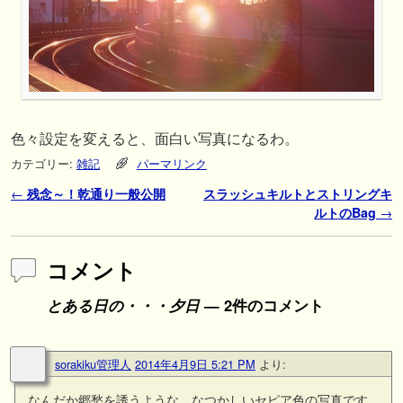
色々設定を変えると、面白い写真になるわ。
カテゴリー:
雑記
パーマリンク
投稿ナビゲーション
←
残念～！乾通り一般公開
スラッシュキルトとストリングキ
ルトのBag
→
コメント
とある日の・・・夕日
— 2件のコメント
sorakiku管理人
2014年4月9日 5:21 PM
より:
なんだか郷愁を誘うような、なつかしいセピア色の写真です