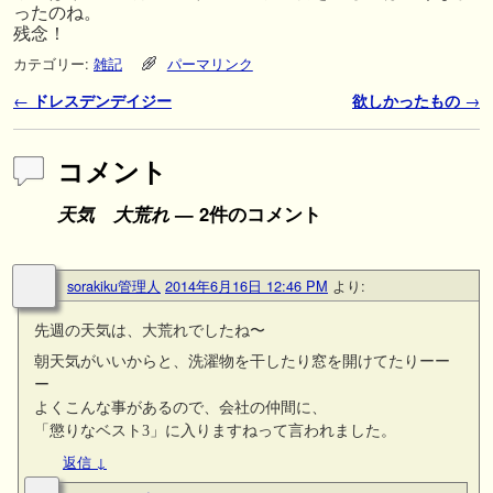
ったのね。
残念！
カテゴリー:
雑記
パーマリンク
投稿ナビゲーション
←
ドレスデンデイジー
欲しかったもの
→
コメント
天気 大荒れ
— 2件のコメント
sorakiku管理人
2014年6月16日 12:46 PM
より:
先週の天気は、大荒れでしたね〜
朝天気がいいからと、洗濯物を干したり窓を開けてたりーー
ー
よくこんな事があるので、会社の仲間に、
「懲りなベスト3」に入りますねって言われました。
返信
↓