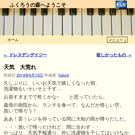
ふくろうの森へようこそ
ホーム
メニュー ↓
メインコンテンツへ移動
サブコンテンツへ移動
投稿ナビゲーション
←
ドレスデンデイジー
欲しかったもの
→
天気 大荒れ
投稿日:
2014年6月13日
作成者:
fukuro
久しぶりに、いいお天気で嬉しくなった朝、
洗濯物をいそいそと干す…
お昼すぎまでで乾くかな~ と思っていたら。
義母の病院から、ランチを食べて、なんだか怪しい空。
急いで帰ろう！
ああ！雷！レジを待っている間に大粒の雨が降りだした。
・・・急いで帰ったけれど、間に合わず・・
やっぱり、天気予報通り、外に洗濯物を干してはいけなか