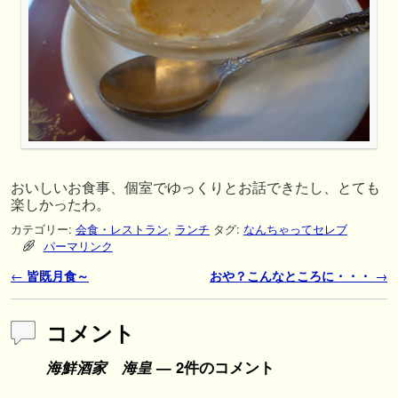
おいしいお食事、個室でゆっくりとお話できたし、とても
楽しかったわ。
カテゴリー:
会食・レストラン
,
ランチ
タグ:
なんちゃってセレブ
パーマリンク
投稿ナビゲーション
←
皆既月食～
おや？こんなところに・・・
→
コメント
海鮮酒家 海皇
— 2件のコメント