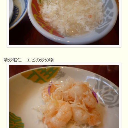
清炒蝦仁 エビの炒め物