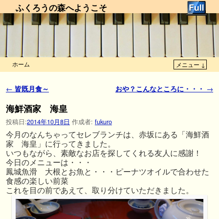
ふくろうの森へようこそ
ホーム
メニュー ↓
メインコンテンツへ移動
サブコンテンツへ移動
投稿ナビゲーション
←
皆既月食～
おや？こんなところに・・・
→
海鮮酒家 海皇
投稿日:
2014年10月8日
作成者:
fukuro
今月のなんちゃってセレブランチは、赤坂にある「海鮮酒
家 海皇」に行ってきました。
いつもながら、素敵なお店を探してくれる友人に感謝！
今日のメニューは・・・
鳳城魚滑 大根とお魚と・・・ピーナツオイルで合わせた
食感の楽しい前菜
これを目の前であえて、取り分けていただきました。