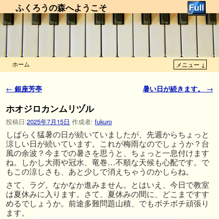
ふくろうの森へようこそ
ホーム
メニュー ↓
メインコンテンツへ移動
サブコンテンツへ移動
投稿ナビゲーション
←
銀座芳亭
暑い日が続きます。
→
ホオジロカンムリヅル
投稿日:
2025年7月15日
作成者:
fukuro
しばらく猛暑の日が続いていましたが、先週からちょっと
涼しい日が続いています。これが梅雨なのでしょうか？台
風の余波？今までの暑さを思うと、ちょっと一息付けます
ね。しかし大雨や冠水、竜巻…不順な天候も心配です。で
もこの涼しさも、あと少しで消えちゃうのかしらね。
さて、ラグ。なかなか進みません。とはいえ、今日で教室
は夏休みに入ります。さて、夏休みの間に、どこまですす
めるでしょうか。前途多難問題山積、でもボチボチ頑張り
ます。