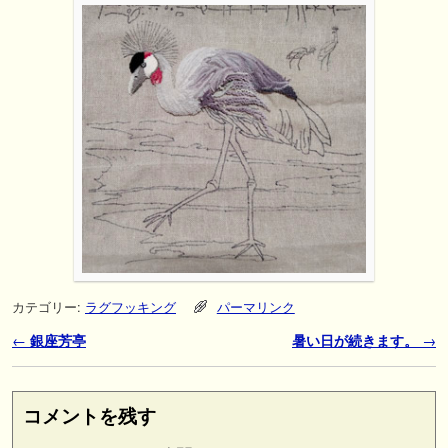
カテゴリー:
ラグフッキング
パーマリンク
投稿ナビゲーション
←
銀座芳亭
暑い日が続きます。
→
コメントを残す