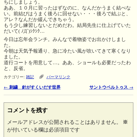
ちにしましょう。
ああ、１０月に習ったはずなのに、なんだかうまく結べな
い。前結びはうまく後ろに回せない・・・後ろで結ぶと、
アレ？なんだか緩んできちゃう。
もう少し練習しないとだめだわ。結局先生に仕上げていた
だいて( ﾉД`)ｼｸｼｸ…
今日は忘年会ランチ。みんなで着物姿でお出かけしまし
た。
今朝は天気予報通り、急に冷たい風が吹いてきて寒くなり
ました。
道行コートを用意して…。ああ、ショールも必要だったわ
と、反省。
カテゴリー:
雑記
パーマリンク
投稿ナビゲーション
←
刺繍 針がすくいだす世界
サントウベルトゥス
→
コメントを残す
メールアドレスが公開されることはありません。
※
が付いている欄は必須項目です