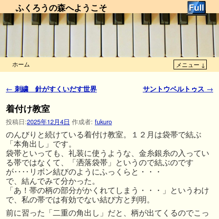
ふくろうの森へようこそ
ホーム
メニュー ↓
メインコンテンツへ移動
サブコンテンツへ移動
投稿ナビゲーション
←
刺繍 針がすくいだす世界
サントウベルトゥス
→
着付け教室
投稿日:
2025年12月4日
作成者:
fukuro
のんびりと続けている着付け教室。１２月は袋帯で結ぶ
「本角出し」です。
袋帯といっても、礼装に使うような、金糸銀糸の入ってい
る帯ではなくて、「洒落袋帯」というので結ぶのです
が‥‥リボン結びのようにふっくらと・・・
で、結んでみて分かった。
「あ！帯の柄の部分がかくれてしまう・・・」というわけ
で、私の帯では有効でない結び方と判明。
前に習った「二重の角出し」だと、柄が出てくるのでこっ