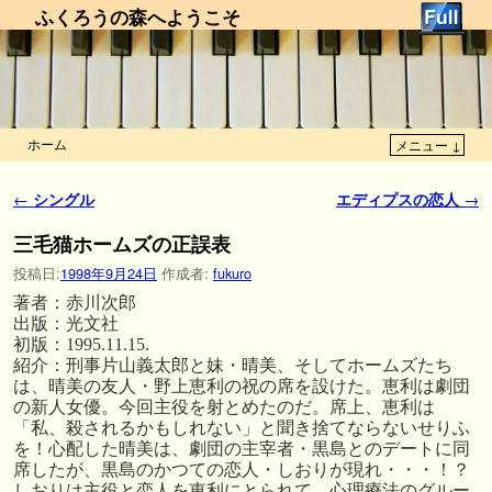
ふくろうの森へようこそ
ホーム
メニュー ↓
メインコンテンツへ移動
サブコンテンツへ移動
投稿ナビゲーション
←
シングル
エディプスの恋人
→
三毛猫ホームズの正誤表
投稿日:
1998年9月24日
作成者:
fukuro
著者：赤川次郎
出版：光文社
初版：1995.11.15.
紹介：刑事片山義太郎と妹・晴美、そしてホームズたち
は、晴美の友人・野上恵利の祝の席を設けた。恵利は劇団
の新人女優。今回主役を射とめたのだ。席上、恵利は
「私、殺されるかもしれない」と聞き捨てならないせりふ
を！心配した晴美は、劇団の主宰者・黒島とのデートに同
席したが、黒島のかつての恋人・しおりが現れ・・・！？
しおりは主役と恋人を恵利にとられて、心理療法のグルー