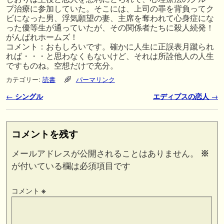
プ治療に参加していた。そこには、上司の罪を背負ってク
ビになった男、浮気願望の妻、主席を奪われて心身症にな
った優等生が通っていたが、その関係者たちに殺人続発！
がんばれホームズ！
コメント：おもしろいです。確かに人生に正誤表月蹴られ
れば・・・と思わなくもないけど、それは所詮他人の人生
ですものね。空想だけで充分。
カテゴリー:
読書
パーマリンク
投稿ナビゲーション
←
シングル
エディプスの恋人
→
コメントを残す
メールアドレスが公開されることはありません。
※
が付いている欄は必須項目です
コメント
※