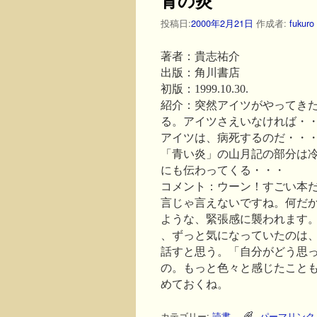
投稿日:
2000年2月21日
作成者:
fukuro
著者：貴志祐介
出版：角川書店
初版：1999.10.30.
紹介：突然アイツがやってき
る。アイツさえいなければ・
アイツは、病死するのだ・・
「青い炎」の山月記の部分は
にも伝わってくる・・・
コメント：ウーン！すごい本
言じゃ言えないですね。何だ
ような、緊張感に襲われます
、ずっと気になっていたのは
話すと思う。「自分がどう思
の。もっと色々と感じたこと
めておくね。
カテゴリー:
読書
パーマリンク