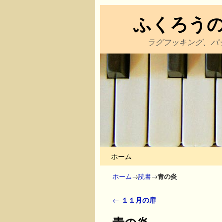
ふくろう
ラグフッキング、パ
メインコンテンツへ移動
サブコンテンツへ移動
ホーム
ホーム
→
読書
→
青の炎
投稿ナビゲーション
←
１１月の扉
青の炎