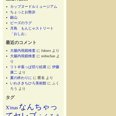
カップヌードルミュージアム
ちょっとお散歩
鋸山
ビーズのラグ
月島 もんじゃストリート
「おしお」
最近のコメント
大腸内視鏡検査
に
fukuro
より
大腸内視鏡検査
に
nobuchan
よ
り
リト＠葉っぱ切り絵展
に
伊藤
康二
より
夏の終わりに
に
匿名
より
いわさきちひろ美術館
に
ふく
ろう
より
タグ
なんちゃっ
X'mas
てセレブ