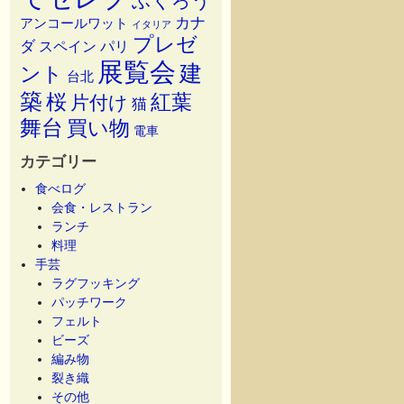
ふくろう
カナ
アンコールワット
イタリア
プレゼ
ダ
スペイン
パリ
展覧会
建
ント
台北
築
桜
紅葉
片付け
猫
舞台
買い物
電車
カテゴリー
食べログ
会食・レストラン
ランチ
料理
手芸
ラグフッキング
パッチワーク
フェルト
ビーズ
編み物
裂き織
その他