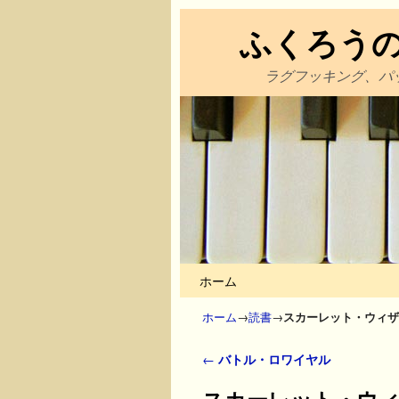
ふくろう
ラグフッキング、パ
メインコンテンツへ移動
サブコンテンツへ移動
ホーム
ホーム
→
読書
→
スカーレット・ウィザ
投稿ナビゲーション
←
バトル・ロワイヤル
スカーレット・ウ