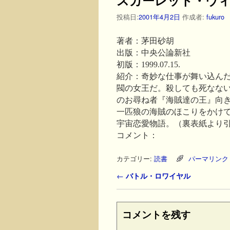
投稿日:
2001年4月2日
作成者:
fukuro
著者：茅田砂胡
出版：中央公論新社
初版：1999.07.15.
紹介：奇妙な仕事が舞い込ん
閥の女王だ。殺しても死なな
のお尋ね者『海賊達の王』向
一匹狼の海賊のほこりをかけ
宇宙恋愛物語。（裏表紙より
コメント：
カテゴリー:
読書
パーマリンク
投稿ナビゲーション
←
バトル・ロワイヤル
コメントを残す