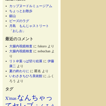
カップヌードルミュージアム
ちょっとお散歩
鋸山
ビーズのラグ
月島 もんじゃストリート
「おしお」
最近のコメント
大腸内視鏡検査
に
fukuro
より
大腸内視鏡検査
に
nobuchan
よ
り
リト＠葉っぱ切り絵展
に
伊藤
康二
より
夏の終わりに
に
匿名
より
いわさきちひろ美術館
に
ふく
ろう
より
タグ
なんちゃっ
X'mas
てセレブ