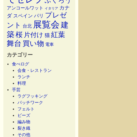
ふくろう
カナ
アンコールワット
イタリア
プレゼ
ダ
スペイン
パリ
展覧会
建
ント
台北
築
桜
紅葉
片付け
猫
舞台
買い物
電車
カテゴリー
食べログ
会食・レストラン
ランチ
料理
手芸
ラグフッキング
パッチワーク
フェルト
ビーズ
編み物
裂き織
その他