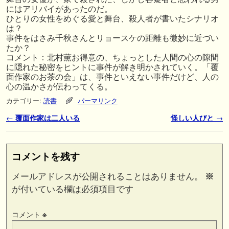
にはアリバイがあったのだ。
ひとりの女性をめぐる愛と舞台、殺人者が書いたシナリオ
は？
事件をはさみ千秋さんとリョースケの距離も微妙に近づい
たか？
コメント：北村薫お得意の、ちょっとした人間の心の隙間
に隠れた秘密をヒントに事件が解き明かされていく。「覆
面作家のお茶の会」は、事件といえない事件だけど、人の
心の温かさが伝わってくる。
カテゴリー:
読書
パーマリンク
投稿ナビゲーション
←
覆面作家は二人いる
怪しい人びと
→
コメントを残す
メールアドレスが公開されることはありません。
※
が付いている欄は必須項目です
コメント
※