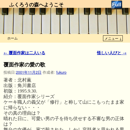
ふくろうの森へようこそ
ホーム
メニュー ↓
メインコンテンツへ移動
サブコンテンツへ移動
投稿ナビゲーション
←
覆面作家は二人いる
怪しい人びと
→
覆面作家の愛の歌
投稿日:
2001年11月2日
作成者:
fukuro
著者：北村薫
出版：角川書店
初版：1995.9.30.
紹介：覆面作家シリーズ
ケーキ職人の義父が「修行」と称して山にこもったまま家
に帰らない・・・
その真の理由は？
晴れた日に、可愛い男の子を待ち伏せする不審な男の正体
は？
舞台の女優が、家で殺された、しかし容疑者と思われる男