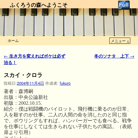
ふくろうの森へようこそ
ホーム
メニュー ↓
メインコンテンツへ移動
サブコンテンツへ移動
投稿ナビゲーション
←
生き方を変えればボケは必ず
冬のソナタ 上下
→
治る！
スカイ・クロラ
投稿日:
2004年11月4日
作成者:
fukuro
著者：森博嗣
出版：中央公論新社
初版：2002.10.15.
紹介：僕は戦闘機のパイロット。飛行機に乗るのが日常、
人を殺すのが仕事。二人の人間の命を消したのと同じ指
で、ボウリングもすれば、ハンバーガーでも食べる。戦争
を仕事にしなくては生きられない子供たちの寓話。（表紙
扉より引用）