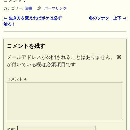
コメント：
カテゴリー:
読書
パーマリンク
投稿ナビゲーション
←
生き方を変えればボケは必ず
冬のソナタ 上下
→
治る！
コメントを残す
メールアドレスが公開されることはありません。
※
が付いている欄は必須項目です
コメント
※
名前