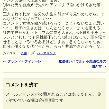
アンズの旅行代理店で働く愛美。
別れた男を新婚旅行先のケアンズまで追いかけてきた嶺
奈。
三人それぞれが、自分の人生を引きずり見つめながら、そ
れなりにがんばっていく･･･
コメント：女性が働き続けるって、楽じゃないなぁと思い
つつ。翔子の生き方は、なんとなくカッコよくも思える。
社内で煙たがれ・トラブルに巻き込まれ･元不倫相手をギャ
フンといわせ･でも男性部下といい感じになって、頭を悩ま
せることはいろいろあるけど、まあ、悪くもないかなぁ。
自分が働く３０代だったら、もっと共感できただろうな。
カテゴリー:
読書
パーマリンク
投稿ナビゲーション
←
グランド・フィナーレ
「魔法使いハウル」不思議な扉の
開き方
→
コメントを残す
メールアドレスが公開されることはありません。
※
が付いている欄は必須項目です