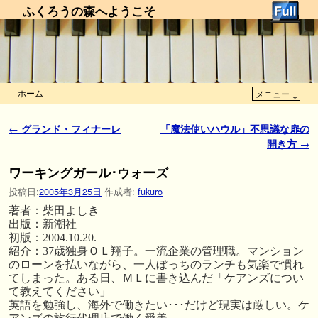
ふくろうの森へようこそ
ホーム
メニュー ↓
メインコンテンツへ移動
サブコンテンツへ移動
投稿ナビゲーション
←
グランド・フィナーレ
「魔法使いハウル」不思議な扉の
開き方
→
ワーキングガール･ウォーズ
投稿日:
2005年3月25日
作成者:
fukuro
著者：柴田よしき
出版：新潮社
初版：2004.10.20.
紹介：37歳独身ＯＬ翔子。一流企業の管理職。マンション
のローンを払いながら、一人ぼっちのランチも気楽で慣れ
てしまった。ある日、ＭＬに書き込んだ「ケアンズについ
て教えてください」
英語を勉強し、海外で働きたい･･･だけど現実は厳しい。ケ