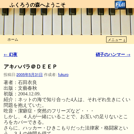
ふくろうの森へようこそ
ホーム
メニュー ↓
メインコンテンツへ移動
サブコンテンツへ移動
投稿ナビゲーション
←
幻夜
硝子のハンマー
→
アキハバラ＠ＤＥＥＰ
投稿日:
2005年5月31日
作成者:
fukuro
著者：石田衣良
出版：文藝春秋
初版：2004.12.09.
紹介：ネットの海で知り合った4人は、それぞれ生きにくい
問題を抱えていた。
吃音・潔癖症・突然のフリーズなど・・・
しかし、４人が一緒にいることで、お互いの足りないとこ
ろをカバーできる。
さらに、ハッカー・ひきこもりだった法律家・格闘家とい
う、３人の仲間を得て、