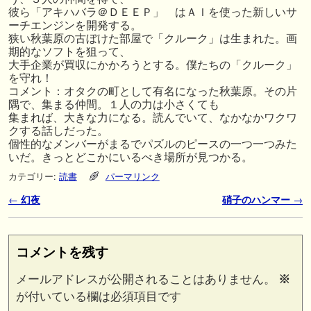
彼ら「アキハバラ＠ＤＥＥＰ」 はＡＩを使った新しいサ
ーチエンジンを開発する。
狭い秋葉原の古ぼけた部屋で「クルーク」は生まれた。画
期的なソフトを狙って、
大手企業が買収にかかろうとする。僕たちの「クルーク」
を守れ！
コメント：オタクの町として有名になった秋葉原。その片
隅で、集まる仲間。１人の力は小さくても
集まれば、大きな力になる。読んでいて、なかなかワクワ
クする話しだった。
個性的なメンバーがまるでパズルのピースの一つ一つみた
いだ。きっとどこかにいるべき場所が見つかる。
カテゴリー:
読書
パーマリンク
投稿ナビゲーション
←
幻夜
硝子のハンマー
→
コメントを残す
メールアドレスが公開されることはありません。
※
が付いている欄は必須項目です