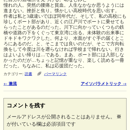
憧れの人。突然の腰痛と貧血。人生なかなか思うようには
進まない。挫折と焦り。懐かしい高校時代を思い出す。
作者は私と3歳違いでほぼ同年代だ。そして、私の高校にも
珍しくボート部があり、近くの江戸川でボートに乗せても
らったことがあるのだった。川下に向かっていくつもの鉄
橋や道路の下をくぐって東京湾に出る。未体験の出来事に
ドキドキワクワクした。何より、水面がすぐ手の届くとこ
ろにあるのだ。と、そこまでは良いのだが、そこで方向転
換をして今度は川を遡らなければ学校まで帰れない。行き
はよいよい帰りは…である。まあ、ボート部には入部しな
かったのだが…ちょっと記憶が重なり、楽しく読める一冊
だった。ちなみに、私は応援団だった。
カテゴリー:
読書
パーマリンク
投稿ナビゲーション
←
激流
アイソパラメトリック
→
コメントを残す
メールアドレスが公開されることはありません。
※
が付いている欄は必須項目です