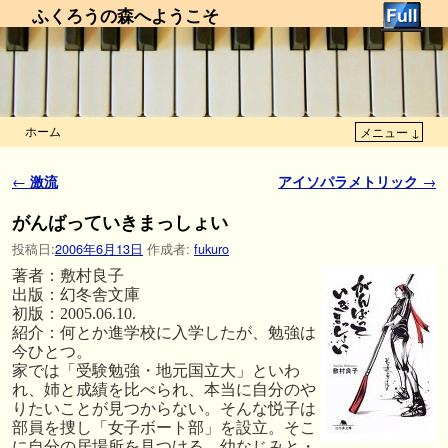
ふくろうの森へようこそ
ホーム
メニュー ↓
メインコンテンツへ移動
サブコンテンツへ移動
投稿ナビゲーション
←
激流
アイソパラメトリック
→
がんばっていきまっしょい
投稿日:
2006年6月13日
作成者:
fukuro
著者：敷村良子
出版：幻冬舎文庫
初版：2005.06.10.
紹介：何とか進学校に入学したが、勉強は
今ひとつ。
家では「受験勉強・地元国立大」といわ
れ、姉と成績を比べられ、本当に自分のや
りたいことが見つからない。そんな悦子は
部員を捜し「女子ボート部」を設立。そこ
に自分の居場所を見つける。幼なじみと・