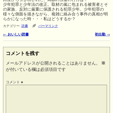
少年犯罪と少年法の改正。取材の嵐に包まれる被害者とそ
の家族、反対に厳重に保護される犯罪少年。少年犯罪の
様々な側面を描きながら、複雑に絡み合う事件の真相が明
らかになった時・・・私はどうするか？
カテゴリー:
読書
パーマリンク
投稿ナビゲーション
←
おいしい読書
初出勤
→
コメントを残す
メールアドレスが公開されることはありません。
※
が付いている欄は必須項目です
コメント
※