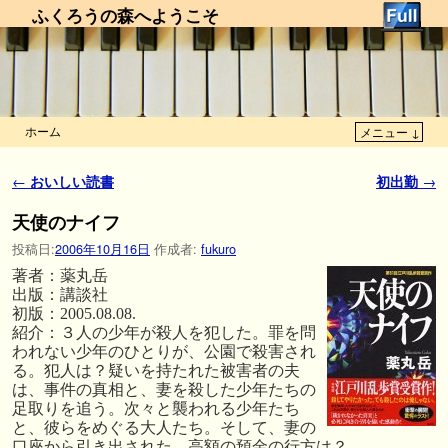
ふくろうの森へようこそ
ホーム
メニュー ↓
メインコンテンツへ移動
サブコンテンツへ移動
投稿ナビゲーション
←
おいしい読書
初出勤
→
天使のナイフ
投稿日:
2006年10月16日
作成者:
fukuro
著者：薬丸岳
出版：講談社
初版：2005.08.08.
紹介：３人の少年が殺人を犯した。罪を問
われない少年のひとりが、公園で殺害され
る。犯人は？疑いを持たれた被害者の夫
は、事件の真相と、妻を殺した少年たちの
足取りを追う。次々と襲われる少年たち
と、彼らをめぐる大人たち。そして、妻の
口座から引き出された、高額の預金の行方は？