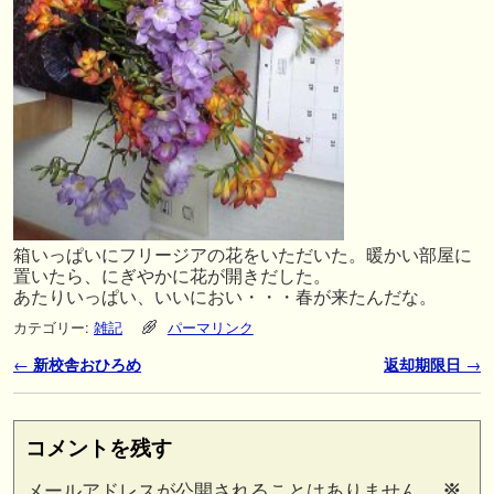
箱いっぱいにフリージアの花をいただいた。暖かい部屋に
置いたら、にぎやかに花が開きだした。
あたりいっぱい、いいにおい・・・春が来たんだな。
カテゴリー:
雑記
パーマリンク
投稿ナビゲーション
←
新校舎おひろめ
返却期限日
→
コメントを残す
メールアドレスが公開されることはありません。
※