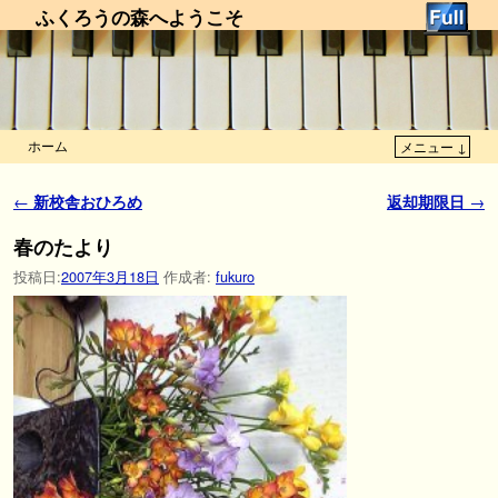
ふくろうの森へようこそ
ホーム
メニュー ↓
メインコンテンツへ移動
サブコンテンツへ移動
投稿ナビゲーション
←
新校舎おひろめ
返却期限日
→
春のたより
投稿日:
2007年3月18日
作成者:
fukuro