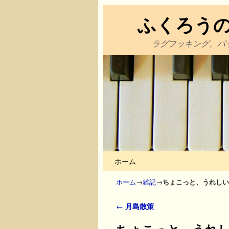
ふくろう
ラグフッキング、パ
メインコンテンツへ移動
サブコンテンツへ移動
ホーム
ホーム
→
雑記
→
ちょこっと、うれしい
投稿ナビゲーション
←
月島散策
ちょこっと、うれ