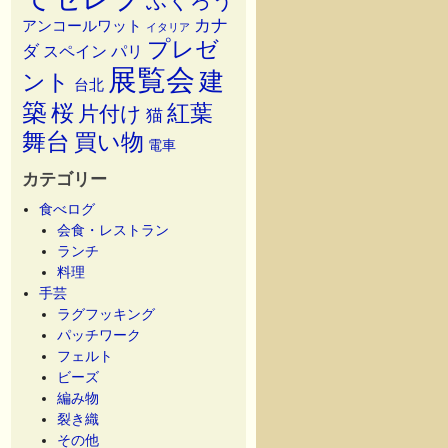
ふくろう
カナ
アンコールワット
イタリア
プレゼ
ダ
スペイン
パリ
展覧会
建
ント
台北
築
桜
紅葉
片付け
猫
舞台
買い物
電車
カテゴリー
食べログ
会食・レストラン
ランチ
料理
手芸
ラグフッキング
パッチワーク
フェルト
ビーズ
編み物
裂き織
その他