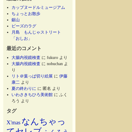
カップヌードルミュージアム
ちょっとお散歩
鋸山
ビーズのラグ
月島 もんじゃストリート
「おしお」
最近のコメント
大腸内視鏡検査
に
fukuro
より
大腸内視鏡検査
に
nobuchan
よ
り
リト＠葉っぱ切り絵展
に
伊藤
康二
より
夏の終わりに
に
匿名
より
いわさきちひろ美術館
に
ふく
ろう
より
タグ
なんちゃっ
X'mas
てセレブ