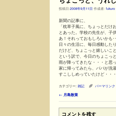
投稿日:
2008年9月11日
作成者:
fukuro
新聞の記事に、
「枕草子風に、ちょっとだけ
とあった。学校の先生が、子
あ！それっておもしろいかも･･
日々の生活に、毎日感動した
だけど、ちょこっと嬉しいこ
という訳で、今日のちょこっ
雨が降ってきたな・・・と思
家に帰ってみたら、ババが洗
すこししめっていたけど・・
カテゴリー:
雑記
パーマリンク
投稿ナビゲーション
←
月島散策
コメントを残す