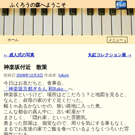
ふくろうの森へようこそ
ホーム
メニュー ↓
メインコンテンツへ移動
サブコンテンツへ移動
投稿ナビゲーション
←
成人式の写真
丸紅コレクション展
→
神楽坂付近 散策
投稿日:
2008年12月3日
作成者:
fukuro
今日はお友だちと、食事会。
「神楽坂京都ぎをん 和Raku」
へ
神楽坂というけど、場所はどこだろう？と地図を見ると、
なんと、叔母の家のすぐ近くだった。
幅１ｍあるかないかの、狭い路地に入った奥。
こんな都会の真ん中に、古い町屋が？
まさしく、「隠れ家」といった雰囲気。
奥まった部屋は、個室なので、周りを気にする事もなく、
まるでお友達の家でご飯を食べているようなくつろいだ雰
囲気になる。