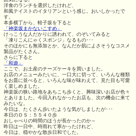
洋食のランチを選択したけれど、
和風テイストのイタリアンという感じ。おいしかったで
す。
本多横丁から、軽子坂を下ると
「神楽坂まかないこすめ」
けっこうな人だかりに誘われて、のぞいてみると
「凍りこんにゃくスポンジ」なるもの･･･
そのほかにも無添加とか、なんだか肌によさそうなコスメ
製品がたくさん。
さらに下ると
「和遊」
ここで、お土産のチーズケーキを買いました。
お店のメニューみたいに、一口大に切って、いろんな種類
をお皿に並べると、いろんな味が味わえて、見た目も可愛
く楽しめました。
神楽坂の狭い路地をあちこち歩くと、興味深いお店が色々
とありました。今回入れなかったお店も、次の機会に来て
みたいな。
今日は、たくさん歩いたような気がしましたが･･･
本日のＤＳ：５５４０歩
おしゃべりの時間のほうが長かったのか～
昨日は一日中、時雨れて寒かったけれど、
今日は、穏やかな散歩日和でした。