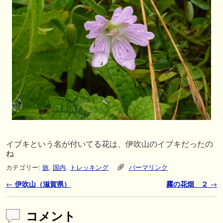
イブキという名が付いてる花は、伊吹山のイブキだったの
ね
カテゴリー:
旅
,
国内
,
トレッキング
パーマリンク
投稿ナビゲーション
←
伊吹山（滋賀県）
霧の花畑 ２
→
コメント