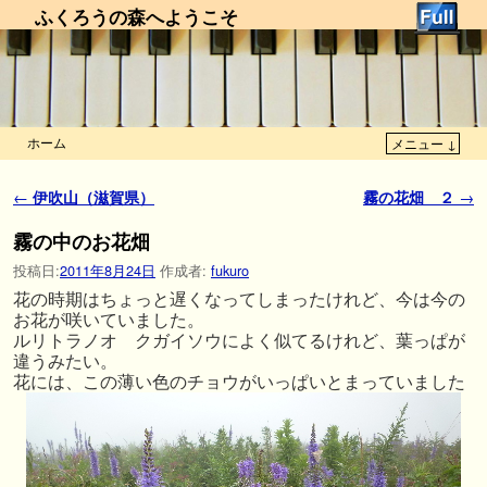
ふくろうの森へようこそ
ホーム
メニュー ↓
メインコンテンツへ移動
サブコンテンツへ移動
投稿ナビゲーション
←
伊吹山（滋賀県）
霧の花畑 ２
→
霧の中のお花畑
投稿日:
2011年8月24日
作成者:
fukuro
花の時期はちょっと遅くなってしまったけれど、今は今の
お花が咲いていました。
ルリトラノオ クガイソウによく似てるけれど、葉っぱが
違うみたい。
花には、この薄い色のチョウがいっぱいとまっていました