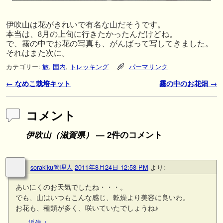
伊吹山は花がきれいで有名な山だそうです。
本当は、8月の上旬に行きたかったんだけどね。
で、霧の中でお花の写真も、がんばって写してきました。
それはまた次に。
カテゴリー:
旅
,
国内
,
トレッキング
パーマリンク
投稿ナビゲーション
←
なめこ栽培キット
霧の中のお花畑
→
コメント
伊吹山（滋賀県）
— 2件のコメント
sorakiku管理人
2011年8月24日 12:58 PM
より:
あいにくのお天気でしたね・・・。
でも、山はいつもこんな感じ、乾燥より美容に良いわ。
お花も、種類が多く、咲いていたでしょうね♪
返信
↓