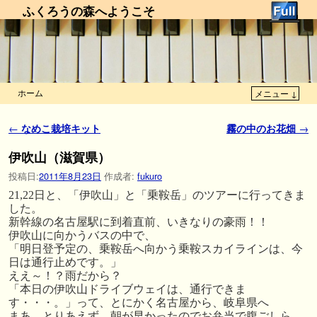
ふくろうの森へようこそ
ホーム
メニュー ↓
メインコンテンツへ移動
サブコンテンツへ移動
投稿ナビゲーション
←
なめこ栽培キット
霧の中のお花畑
→
伊吹山（滋賀県）
投稿日:
2011年8月23日
作成者:
fukuro
21,22日と、「伊吹山」と「乗鞍岳」のツアーに行ってきま
した。
新幹線の名古屋駅に到着直前、いきなりの豪雨！！
伊吹山に向かうバスの中で、
「明日登予定の、乗鞍岳へ向かう乗鞍スカイラインは、今
日は通行止めです。」
ええ～！？雨だから？
「本日の伊吹山ドライブウェイは、通行できま
す・・・。」って、とにかく名古屋から、岐阜県へ
まあ、とりあえず、朝が早かったのでお弁当で腹ごしら