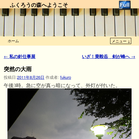
ふくろうの森へようこそ
ホーム
メニュー ↓
メインコンテンツへ移動
サブコンテンツへ移動
投稿ナビゲーション
←
私の針仕事展
いざ！乗鞍岳 剣が峰へ
→
突然の大雨
投稿日:
2011年8月26日
作成者:
fukuro
午後3時。急に空が真っ暗になって、外灯が付いた。