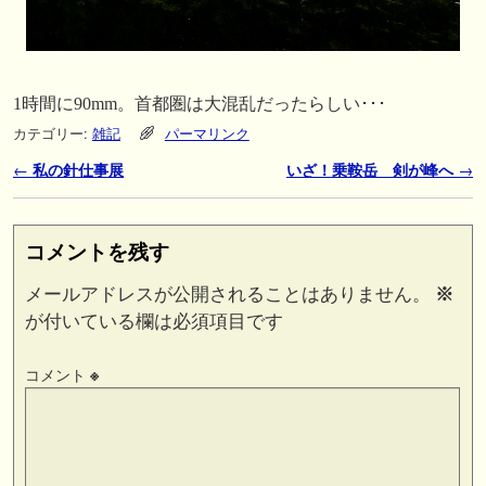
1時間に90mm。首都圏は大混乱だったらしい･･･
カテゴリー:
雑記
パーマリンク
投稿ナビゲーション
←
私の針仕事展
いざ！乗鞍岳 剣が峰へ
→
コメントを残す
メールアドレスが公開されることはありません。
※
が付いている欄は必須項目です
コメント
※