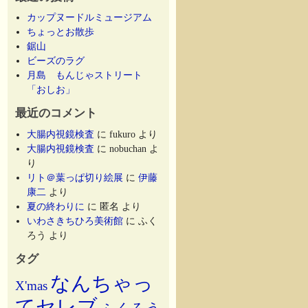
カップヌードルミュージアム
ちょっとお散歩
鋸山
ビーズのラグ
月島 もんじゃストリート
「おしお」
最近のコメント
大腸内視鏡検査
に
fukuro
より
大腸内視鏡検査
に
nobuchan
よ
り
リト＠葉っぱ切り絵展
に
伊藤
康二
より
夏の終わりに
に
匿名
より
いわさきちひろ美術館
に
ふく
ろう
より
タグ
なんちゃっ
X'mas
てセレブ