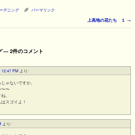
ーデニング
パーマリンク
上高地の花たち １
→
グ
— 2件のコメント
12:47 PM
より:
るじゃないですか。
〜〜〜
すね。
んはスゴイよ！
M
より: