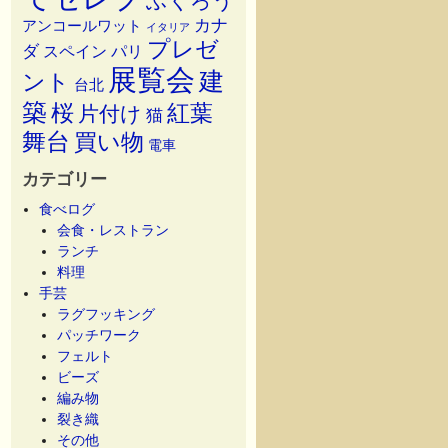
ふくろう
カナ
アンコールワット
イタリア
プレゼ
ダ
スペイン
パリ
展覧会
建
ント
台北
築
桜
紅葉
片付け
猫
舞台
買い物
電車
カテゴリー
食べログ
会食・レストラン
ランチ
料理
手芸
ラグフッキング
パッチワーク
フェルト
ビーズ
編み物
裂き織
その他