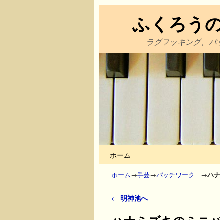
ふくろう
ラグフッキング、パ
メインコンテンツへ移動
サブコンテンツへ移動
ホーム
ホーム
→
手芸
→
パッチワーク
→
ハナ
投稿ナビゲーション
←
明神池へ
ハナミズキのミニ