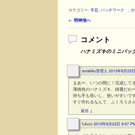
カテゴリー:
手芸
,
パッチワーク
,
ガ
投稿ナビゲーション
←
明神池へ
コメント
ハナミズキのミニバッ
sorakiku管理人
2013年8月23日 
まあ〜、いつの間に！完成して
薄桃色のハナミズキ、綺麗だわ
持ち手も長いし、使いやすいで
すぐ作れるなんて、ふくろうさ
返信
↓
fukuro
2013年8月23日 9:57 P