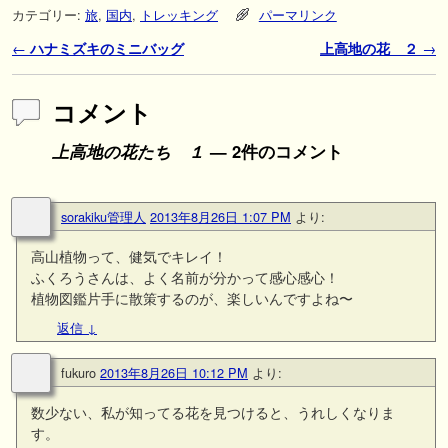
カテゴリー:
旅
,
国内
,
トレッキング
パーマリンク
投稿ナビゲーション
←
ハナミズキのミニバッグ
上高地の花 ２
→
コメント
上高地の花たち １
— 2件のコメント
sorakiku管理人
2013年8月26日 1:07 PM
より:
高山植物って、健気でキレイ！
ふくろうさんは、よく名前が分かって感心感心！
植物図鑑片手に散策するのが、楽しいんですよね〜
返信
↓
fukuro
2013年8月26日 10:12 PM
より:
数少ない、私が知ってる花を見つけると、うれしくなりま
す。