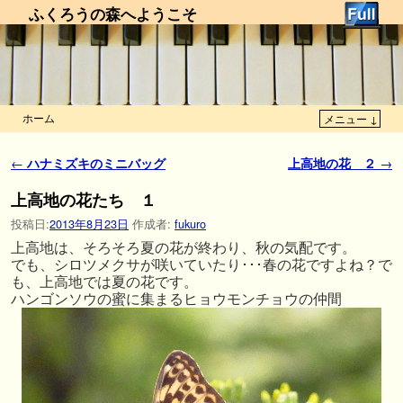
ふくろうの森へようこそ
ホーム
メニュー ↓
メインコンテンツへ移動
サブコンテンツへ移動
投稿ナビゲーション
←
ハナミズキのミニバッグ
上高地の花 ２
→
上高地の花たち １
投稿日:
2013年8月23日
作成者:
fukuro
上高地は、そろそろ夏の花が終わり、秋の気配です。
でも、シロツメクサが咲いていたり･･･春の花ですよね？で
も、上高地では夏の花です。
ハンゴンソウの蜜に集まるヒョウモンチョウの仲間