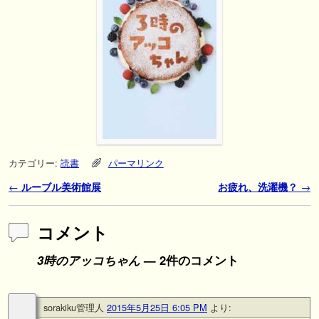
カテゴリー:
読書
パーマリンク
投稿ナビゲーション
←
ルーブル美術館展
お疲れ、洗濯機？
→
コメント
3時のアッコちゃん
— 2件のコメント
sorakiku管理人
2015年5月25日 6:05 PM
より: