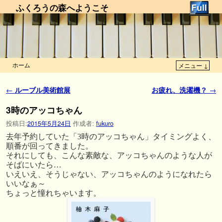
ふくろうの森へようこそ
ホーム
メニュー ↓
メインコンテンツへ移動
サブコンテンツへ移動
投稿ナビゲーション
←
ルーブル美術館展
お疲れ、洗濯機？
→
3時のアッコちゃん
投稿日:
2015年5月24日
作成者:
fukuro
去年予約していた「3時のアッコちゃん」タイミングよく、
順番が回ってきました。
それにしても、こんな素敵な、アッコちゃんのような人が
そばにいたら…
いえいえ、そうじゃない、アッコちゃんのようになれたら
いいなぁ～
ちょっと憧れちゃいます。