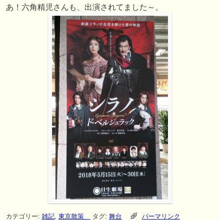
あ！六角精児さんも、出演されてました～。
カテゴリー:
雑記
,
東京散策
タグ:
舞台
パーマリンク