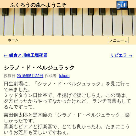
ふくろうの森へようこそ
ホーム
メニュー ↓
メインコンテンツへ移動
サブコンテンツへ移動
投稿ナビゲーション
←
鎌倉と川崎工場夜景
リビエラ
→
シラノ・ド・ベルジュラック
投稿日:
2018年5月22日
作成者:
fukuro
日生劇場に、「シラノ・ド・ベルジュラック」を見に行っ
て来ました。
ミッドタウン日比谷で、串揚げで腹ごしらえ。この間は、
夕方だったからやってなかったけれど、 ランチ営業もして
るんですって。
吉田鋼太郎と黒木瞳の「シラノ・ド・ベルジュラック」楽
しかったです。
音楽もピアノと打楽器で、とても良かったわ。たまにこう
いうお芝居も楽しいですねぇ。