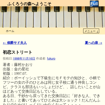
ふくろうの森へようこそ
ホーム
メニュー ↓
メインコンテンツへ移動
サブコンテンツへ移動
投稿ナビゲーション
←
侯爵サド夫人
夏への扉
→
初恋ストリート
投稿日:
1998年11月16日
作成者:
fukuro
著者：藤村かおり
出版：金の星社
初版：1997.07.
紹介：ボーイッシュで下級生にモＦモテの知沙と、小柄で
フツーの女の子のひとみは同じ女子校に通う仲良しコン
ビ。クラスも部活もいっしょだけど、、話したいことが山
ほどあって交換日記もしている。
ある日、千紗から戻ってきた交換日記に「好きな人、でき
ました」と書いてあってひとみは大ショック！だんだんふ
たりのなかはしっくりいかなくなって・・・・。