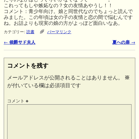
これってもしや嫉妬なの？女の友情あやうし！！
コメント：青少年向け。娘と同世代なのでちょっと読んで
みました。この年頃は女の子の友情と恋の間で悩むんです
ね。お話よりも現実の娘の方がよっぽど面白いなあ。
カテゴリー:
読書
パーマリンク
投稿ナビゲーション
←
侯爵サド夫人
夏への扉
→
コメントを残す
メールアドレスが公開されることはありません。
※
が付いている欄は必須項目です
コメント
※