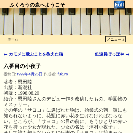
ふくろうの森へようこそ
ホーム
メニュー ↓
メインコンテンツへ移動
サブコンテンツへ移動
投稿ナビゲーション
←
カモメに飛ぶことを教えた猫
鉄道員ぽっぽや
→
六番目の小夜子
投稿日:
1999年4月25日
作成者:
fukuro
著者：恩田陸
出版：新潮社
初版：1998.08.20
紹介：恩田陸さんのデビュー作を改稿したもの。学園物の
ミステリー。
その年の「サヨコ」に選ばれた物は、始業式の朝、誰にも
知られないように、花瓶に赤い花を生けなければならな
い。ところが、「サヨコ」の目の前に、もうひとりの赤い
花を持った少女が現れた。少女の名は「津村小夜子」。
そして誰も知らないうちに伝説の「サヨコ」は始まった。