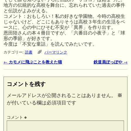
地方の伝統的な高校を舞台に、忘れられていた過去の事件
と伝説がよみがえる。
コメント：おもしろい！私の好きな学園物。今時の高校生
じゃないけど、どこにもありそうは高校３年生の生活をベ
ースに、心の中にひそむ不安が「異界」を作り出す。
恩田陸さんの本４冊目ですが、「六番目の小夜子」と「球
形の季節」が好きです。
今度は「不安な童話」を読んでみたいです。
カテゴリー:
読書
パーマリンク
投稿ナビゲーション
←
カモメに飛ぶことを教えた猫
鉄道員ぽっぽや
→
コメントを残す
メールアドレスが公開されることはありません。
※
が付いている欄は必須項目です
コメント
※