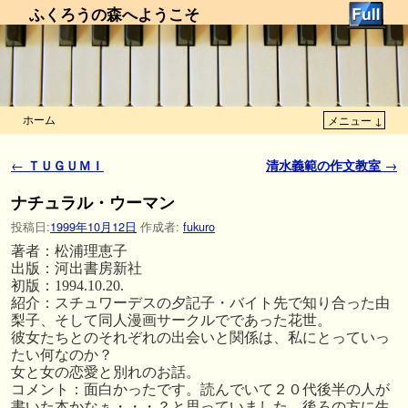
ふくろうの森へようこそ
ホーム
メニュー ↓
メインコンテンツへ移動
サブコンテンツへ移動
投稿ナビゲーション
←
ＴＵＧＵＭＩ
清水義範の作文教室
→
ナチュラル・ウーマン
投稿日:
1999年10月12日
作成者:
fukuro
著者：松浦理恵子
出版：河出書房新社
初版：1994.10.20.
紹介：スチュワーデスの夕記子・バイト先で知り合った由
梨子、そして同人漫画サークルでであった花世。
彼女たちとのそれぞれの出会いと関係は、私にとっていっ
たい何なのか？
女と女の恋愛と別れのお話。
コメント：面白かったです。読んでいて２０代後半の人が
書いた本かなぁ・・・？と思っていました。後ろの方に生