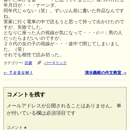
年月日が・・・ナーンダ、
同年代じゃない（笑）。ずいぶん前に書いた作品なんです
ね。
実家に行く電車の中で読もうと思って持って出かけたので
すが、失敗でした。
となりに座った人の視線が気になって・・・(^-^；男の人
だったらまだいいのですが、
２０代の女の子の視線が・・・途中で閉じてしまいまし
た。（笑）
それでも根性で読み切った。
カテゴリー:
読書
パーマリンク
投稿ナビゲーション
←
ＴＵＧＵＭＩ
清水義範の作文教室
→
コメントを残す
メールアドレスが公開されることはありません。
※
が付いている欄は必須項目です
コメント
※