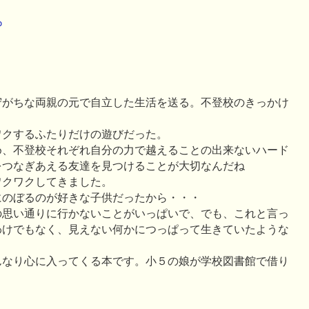
o
守がちな両親の元で自立した生活を送る。不登校のきっかけ
ワクするふたりだけの遊びだった。
め、不登校それぞれ自分の力で越えることの出来ないハード
をつなぎあえる友達を見つけることが大切なんだね
ワクワクしてきました。
にのぼるのが好きな子供だったから・・・
の思い通りに行かないことがいっぱいで、でも、これと言っ
わけでもなく、見えない何かにつっぱって生きていたような
んなり心に入ってくる本です。小５の娘が学校図書館で借り