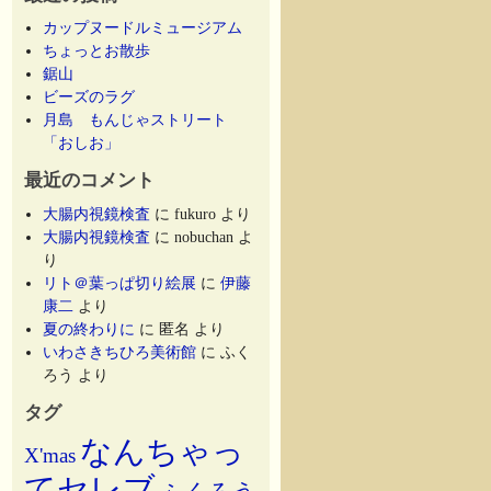
カップヌードルミュージアム
ちょっとお散歩
鋸山
ビーズのラグ
月島 もんじゃストリート
「おしお」
最近のコメント
大腸内視鏡検査
に
fukuro
より
大腸内視鏡検査
に
nobuchan
よ
り
リト＠葉っぱ切り絵展
に
伊藤
康二
より
夏の終わりに
に
匿名
より
いわさきちひろ美術館
に
ふく
ろう
より
タグ
なんちゃっ
X'mas
てセレブ