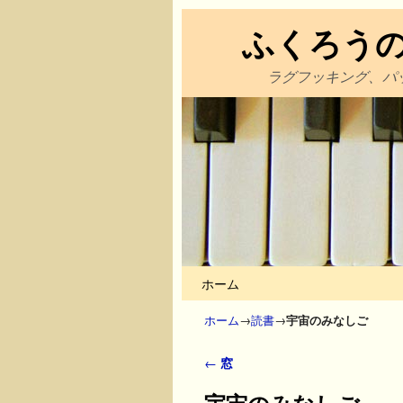
ふくろう
ラグフッキング、パ
メインコンテンツへ移動
サブコンテンツへ移動
ホーム
ホーム
→
読書
→
宇宙のみなしご
投稿ナビゲーション
←
窓
宇宙のみなしご