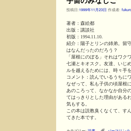
投稿日:
1999年11月23日
作成者:
fukur
著者：森絵都
出版：講談社
初版：1994.11.10.
紹介：陽子とリンの姉弟。留
はなんだったのだろう？
「屋根にのぼる」それはワク
七瀬とキオスク。友達、いじ
ルを越えるためには、時々手
コメント：読んでいるうちに
なぜって、私も子供の頃屋根
あのころって、なかなか自分
てはっきりとした理由がある
気もする。
この本は説教臭くなくて、す
てきた本です。
カテゴリー:
読書
パーマリンク