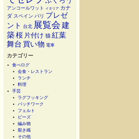
ふくろう
カナ
アンコールワット
イタリア
プレゼ
ダ
スペイン
パリ
展覧会
建
ント
台北
築
桜
紅葉
片付け
猫
舞台
買い物
電車
カテゴリー
食べログ
会食・レストラン
ランチ
料理
手芸
ラグフッキング
パッチワーク
フェルト
ビーズ
編み物
裂き織
その他