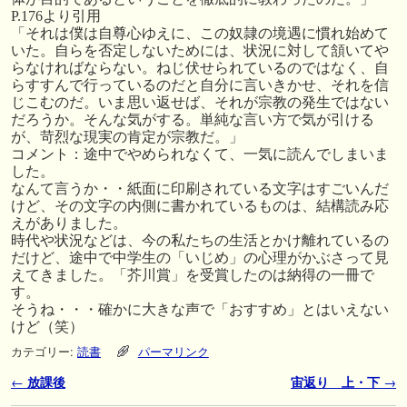
P.176より引用
「それは僕は自尊心ゆえに、この奴隷の境遇に慣れ始めて
いた。自らを否定しないためには、状況に対して頷いてや
らなければならない。ねじ伏せられているのではなく、自
らすすんで行っているのだと自分に言いきかせ、それを信
じこむのだ。いま思い返せば、それが宗教の発生ではない
だろうか。そんな気がする。単純な言い方で気が引ける
が、苛烈な現実の肯定が宗教だ。」
コメント：途中でやめられなくて、一気に読んでしまいま
した。
なんて言うか・・紙面に印刷されている文字はすごいんだ
けど、その文字の内側に書かれているものは、結構読み応
えがありました。
時代や状況などは、今の私たちの生活とかけ離れているの
だけど、途中で中学生の「いじめ」の心理がかぶさって見
えてきました。「芥川賞」を受賞したのは納得の一冊で
す。
そうね・・・確かに大きな声で「おすすめ」とはいえない
けど（笑）
カテゴリー:
読書
パーマリンク
投稿ナビゲーション
←
放課後
宙返り 上・下
→