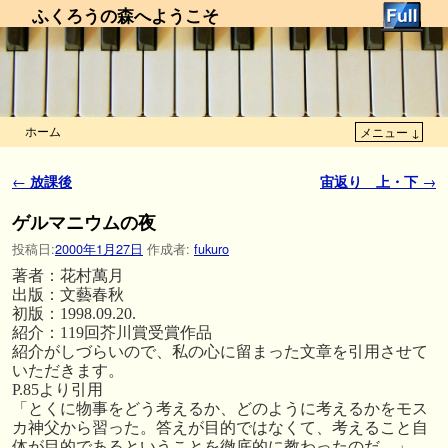
ふくろうの森へようこそ
ホーム
メニュー ↓
メインコンテンツへ移動
サブコンテンツへ移動
投稿ナビゲーション
←
放課後
宙返り 上・下
→
ゲルマニウムの夜
投稿日:
2000年1月27日
作成者:
fukuro
著者：花村萬月
出版：文藝春秋
初版：1998.09.20.
紹介：119回芥川賞受賞作品
紹介がしづらいので、私の心に留まった文章を引用させて
いただきます。
P.85より引用
「とくに物事をどう考えるか、どのように考えるかをモス
カ神父から習った。答えが目的ではなくて、考えること自
体が目的であるということを徹底的に教わったのだ。」