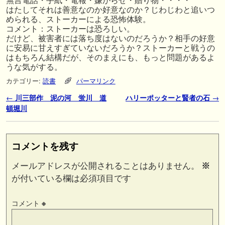
無言電話・手紙・電報・嫌がらせ・贈り物・・・・
はたしてそれは善意なのか好意なのか？じわじわと追いつ
められる、ストーカーによる恐怖体験。
コメント：ストーカーは恐ろしい。
だけど、被害者には落ち度はないのだろうか？相手の好意
に安易に甘えすぎていないだろうか？ストーカーと戦うの
はもちろん結構だが、そのまえにも、もっと問題があるよ
うな気がする。
カテゴリー:
読書
パーマリンク
投稿ナビゲーション
←
川三部作 泥の河 蛍川 道
ハリーポッターと賢者の石
→
頓堀川
コメントを残す
メールアドレスが公開されることはありません。
※
が付いている欄は必須項目です
コメント
※