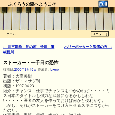
ふくろうの森へようこそ
ホーム
メニュー ↓
メインコンテンツへ移動
サブコンテンツへ移動
投稿ナビゲーション
←
川三部作 泥の河 蛍川 道
ハリーポッターと賢者の石
→
頓堀川
ストーカー・一千日の恐怖
投稿日:
2000年3月16日
作成者:
fukuro
著者：大高美樹
出版：ザ・マサダ刊
初版：1997.04.23.
紹介：チャンス！仕事でチャンスをつかめれば・・・・ミ
ス日本のタイトルも強力な武器になるかもしれな
い・・・・医者の友人を作っておけば何かと便利かな。
しかし、それがストーカーをつけ入らせるスキにつながっ
たのだ。