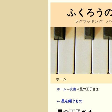
ふくろう
ラグフッキング、パ
メインコンテンツへ移動
サブコンテンツへ移動
ホーム
ホーム
→
読書
→
星の王子さま
投稿ナビゲーション
←
星を継ぐもの
星の王子さま