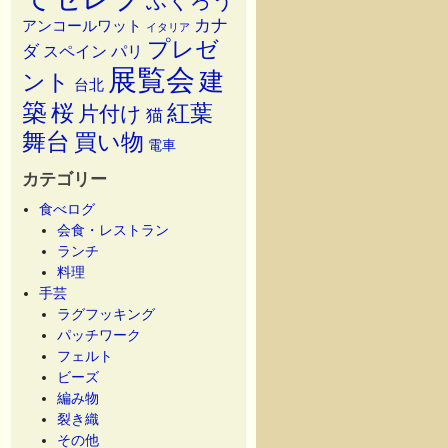
ふくろう
カナ
アンコールワット
イタリア
プレゼ
ダ
スペイン
パリ
展覧会
建
ント
台北
築
桜
紅葉
片付け
猫
舞台
買い物
電車
カテゴリー
食べログ
会食・レストラン
ランチ
料理
手芸
ラグフッキング
パッチワーク
フェルト
ビーズ
編み物
裂き織
その他