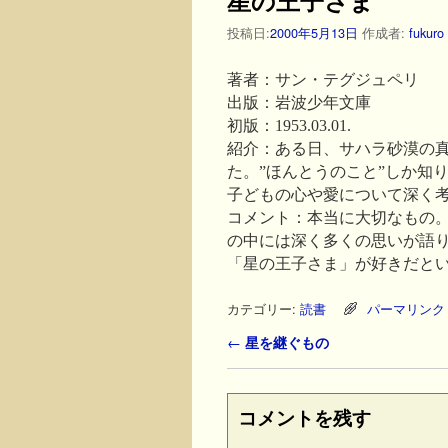
投稿日:
2000年5月13日
作成者:
fukuro
著者：サン・テグジュペリ
出版：岩波少年文庫
初版：1953.03.01.
紹介：ある日、サハラ砂漠の
た。”ほんとうのこと”しか知
子どもの心や愛について深く
コメント：本当に大切なもの
の中には深く多くの思いが語
「星の王子さま」が好きだと
カテゴリー:
読書
パーマリンク
投稿ナビゲーション
←
星を継ぐもの
コメントを残す