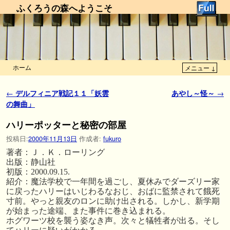
ふくろうの森へようこそ
ホーム
メニュー ↓
メインコンテンツへ移動
サブコンテンツへ移動
投稿ナビゲーション
←
デルフィニア戦記１１「妖雲
あやし～怪～
→
の舞曲」
ハリーポッターと秘密の部屋
投稿日:
2000年11月13日
作成者:
fukuro
著者：Ｊ．Ｋ．ローリング
出版：静山社
初版：2000.09.15.
紹介：魔法学校で一年間を過ごし、夏休みでダーズリー家
に戻ったハリーはいじわるなおじ、おばに監禁されて餓死
寸前。やっと親友のロンに助け出される。しかし、新学期
が始まった途端、また事件に巻き込まれる。
ホグワーツ校を襲う姿なき声。次々と犠牲者が出る。そし