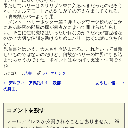
てハリーに疑いがかかる。
果たしてハリーはスリリザン寮に入るべきだったのだろう
か。ウォルデモートとの対決がその答えを出してくれる。
（裏表紙カバーより引用）
コメント：ハリーポッター第２弾！ホグワーツ校のどこか
にある秘密の部屋の扉が何者かによって開けられたらし
い。そこに住む魔物はいったい何なのか？だれが首謀者な
のか？大切な仲間を助けるためにハリーはその謎に立ち向
かう。
児童書とはいえ、大人も引き込まれる。これといって目新
しいものではないのだけど、何故かハリーの世界に引き込
まれちゃうのですね。ポイントはやっぱり友達・仲間です
ね。
カテゴリー:
読書
パーマリンク
投稿ナビゲーション
←
デルフィニア戦記１１「妖雲
あやし～怪～
→
の舞曲」
コメントを残す
メールアドレスが公開されることはありません。
※