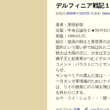
デルフィニア戦記１
投稿日:
2000年11月27日
作成者:
fukur
著者：茅田砂胡
出版：中央公論社Ｃ★NOVEL
初版：1999.03.25.
紹介：放浪の戦士と異世界の
盟約という固い絆で結ばれた
戦士は大国の王に、少女は王
獅子王と妃将軍がつむぐデル
コメント：パラストにつくサ
らせ。
サンセベリアの選んだ道は・
一方タンガ軍壊滅のためにケ
は、リイの挑発にのり城を飛
を終わりにする。
ルウ・リイ・シェラ・・・闇
カテゴリー:
読書
パーマリンク