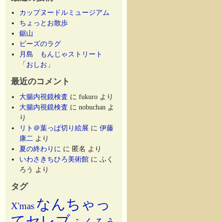
カップヌードルミュージアム
ちょっとお散歩
鋸山
ビーズのラグ
月島 もんじゃストリート
「おしお」
最近のコメント
大腸内視鏡検査
に
fukuro
より
大腸内視鏡検査
に
nobuchan
よ
り
リト＠葉っぱ切り絵展
に
伊藤
康二
より
夏の終わりに
に
匿名
より
いわさきちひろ美術館
に
ふく
ろう
より
タグ
なんちゃっ
X'mas
てセレブ