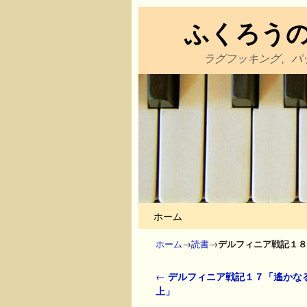
ふくろう
ラグフッキング、パ
メインコンテンツへ移動
サブコンテンツへ移動
ホーム
ホーム
→
読書
→
デルフィニア戦記１８
投稿ナビゲーション
←
デルフィニア戦記１７「遙かな
上」