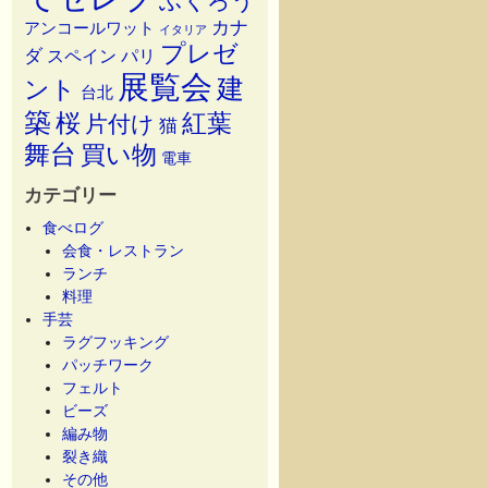
ふくろう
カナ
アンコールワット
イタリア
プレゼ
ダ
スペイン
パリ
展覧会
建
ント
台北
築
桜
紅葉
片付け
猫
舞台
買い物
電車
カテゴリー
食べログ
会食・レストラン
ランチ
料理
手芸
ラグフッキング
パッチワーク
フェルト
ビーズ
編み物
裂き織
その他