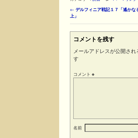
投稿ナビゲーション
←
デルフィニア戦記１７「遙かな
上」
コメントを残す
メールアドレスが公開され
す
コメント
※
名前