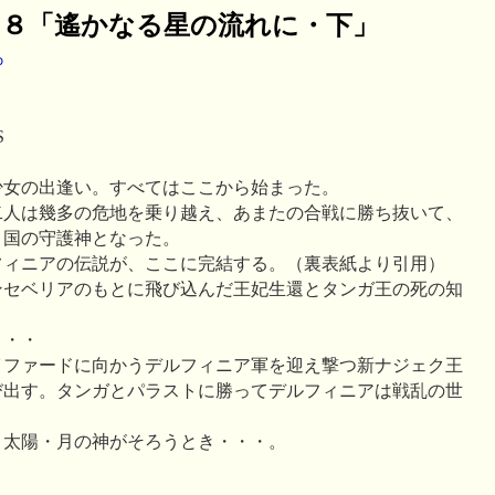
８「遙かなる星の流れに・下」
o
S
少女の出逢い。すべてはここから始まった。
二人は幾多の危地を乗り越え、あまたの合戦に勝ち抜いて、
と国の守護神となった。
フィニアの伝説が、ここに完結する。（裏表紙より引用）
ンセベリアのもとに飛び込んだ王妃生還とタンガ王の死の知
・・・
イファードに向かうデルフィニア軍を迎え撃つ新ナジェク王
び出す。タンガとパラストに勝ってデルフィニアは戦乱の世
・太陽・月の神がそろうとき・・・。