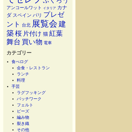
ふくろう
カナ
アンコールワット
イタリア
プレゼ
ダ
スペイン
パリ
展覧会
建
ント
台北
築
桜
紅葉
片付け
猫
舞台
買い物
電車
カテゴリー
食べログ
会食・レストラン
ランチ
料理
手芸
ラグフッキング
パッチワーク
フェルト
ビーズ
編み物
裂き織
その他