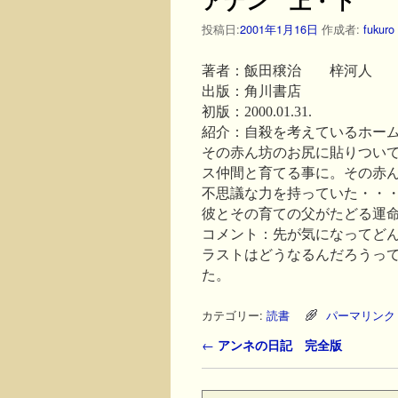
投稿日:
2001年1月16日
作成者:
fukuro
著者：飯田穣治 梓河人
出版：角川書店
初版：2000.01.31.
紹介：自殺を考えているホー
その赤ん坊のお尻に貼りつい
ス仲間と育てる事に。その赤
不思議な力を持っていた・・
彼とその育ての父がたどる運
コメント：先が気になってど
ラストはどうなるんだろうっ
た。
カテゴリー:
読書
パーマリンク
投稿ナビゲーション
←
アンネの日記 完全版