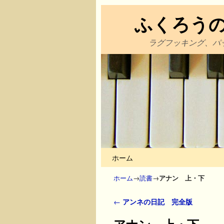
ふくろう
ラグフッキング、パ
メインコンテンツへ移動
サブコンテンツへ移動
ホーム
ホーム
→
読書
→
アナン 上・下
投稿ナビゲーション
←
アンネの日記 完全版
アナン 上・下