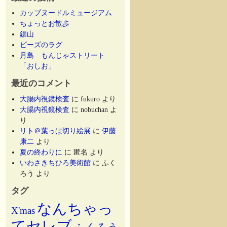
カップヌードルミュージアム
ちょっとお散歩
鋸山
ビーズのラグ
月島 もんじゃストリート
「おしお」
最近のコメント
大腸内視鏡検査
に
fukuro
より
大腸内視鏡検査
に
nobuchan
よ
り
リト＠葉っぱ切り絵展
に
伊藤
康二
より
夏の終わりに
に
匿名
より
いわさきちひろ美術館
に
ふく
ろう
より
タグ
なんちゃっ
X'mas
てセレブ