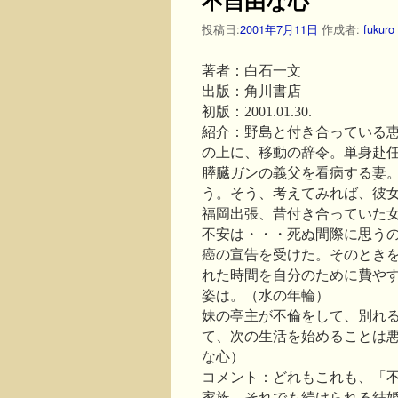
投稿日:
2001年7月11日
作成者:
fukuro
著者：白石一文
出版：角川書店
初版：2001.01.30.
紹介：野島と付き合っている
の上に、移動の辞令。単身赴
膵臓ガンの義父を看病する妻
う。そう、考えてみれば、彼
福岡出張、昔付き合っていた
不安は・・・死ぬ間際に思う
癌の宣告を受けた。そのとき
れた時間を自分のために費や
姿は。（水の年輪）
妹の亭主が不倫をして、別れ
て、次の生活を始めることは
な心）
コメント：どれもこれも、「
家族。それでも続けられる結