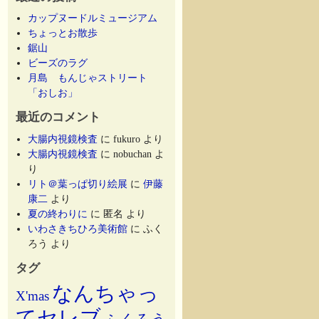
カップヌードルミュージアム
ちょっとお散歩
鋸山
ビーズのラグ
月島 もんじゃストリート
「おしお」
最近のコメント
大腸内視鏡検査
に
fukuro
より
大腸内視鏡検査
に
nobuchan
よ
り
リト＠葉っぱ切り絵展
に
伊藤
康二
より
夏の終わりに
に
匿名
より
いわさきちひろ美術館
に
ふく
ろう
より
タグ
なんちゃっ
X'mas
てセレブ