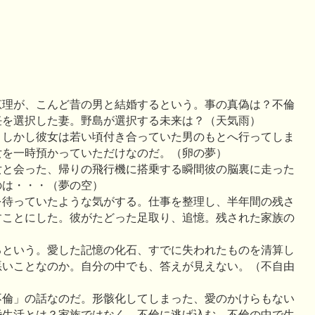
恵理が、こんど昔の男と結婚するという。事の真偽は？不倫
任を選択した妻。野島が選択する未来は？（天気雨）
。しかし彼女は若い頃付き合っていた男のもとへ行ってしま
女を一時預かっていただけなのだ。（卵の夢）
女と会った、帰りの飛行機に搭乗する瞬間彼の脳裏に走った
のは・・・（夢の空）
を待っていたような気がする。仕事を整理し、半年間の残さ
すことにした。彼がたどった足取り、追憶。残された家族の
るという。愛した記憶の化石、すでに失われたものを清算し
悪いことなのか。自分の中でも、答えが見えない。（不自由
不倫」の話なのだ。形骸化してしまった、愛のかけらもない
婚生活とは？家族ではなく、不倫に逃げ込む、不倫の中で生