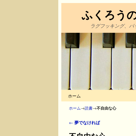
ふくろう
ラグフッキング、パ
メインコンテンツへ移動
サブコンテンツへ移動
ホーム
ホーム
→
読書
→
不自由な心
投稿ナビゲーション
←
夢でなければ
不自由な心