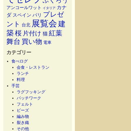
ふくろう
カナ
アンコールワット
イタリア
プレゼ
ダ
スペイン
パリ
展覧会
建
ント
台北
築
桜
紅葉
片付け
猫
舞台
買い物
電車
カテゴリー
食べログ
会食・レストラン
ランチ
料理
手芸
ラグフッキング
パッチワーク
フェルト
ビーズ
編み物
裂き織
その他